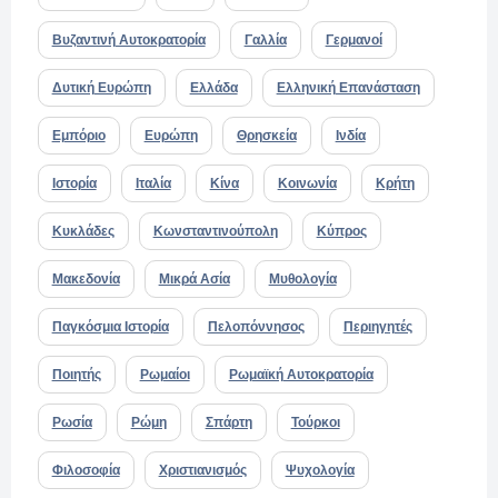
Βυζαντινή Αυτοκρατορία
Γαλλία
Γερμανοί
Δυτική Ευρώπη
Ελλάδα
Ελληνική Επανάσταση
Εμπόριο
Ευρώπη
Θρησκεία
Ινδία
Ιστορία
Ιταλία
Κίνα
Κοινωνία
Κρήτη
Κυκλάδες
Κωνσταντινούπολη
Κύπρος
Μακεδονία
Μικρά Ασία
Μυθολογία
Παγκόσμια Ιστορία
Πελοπόννησος
Περιηγητές
Ποιητής
Ρωμαίοι
Ρωμαϊκή Αυτοκρατορία
Ρωσία
Ρώμη
Σπάρτη
Τούρκοι
Φιλοσοφία
Χριστιανισμός
Ψυχολογία