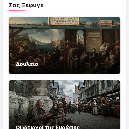
Σας Ξέφυγε
Δουλεία
Οι φτωχοί της Ευρώπης