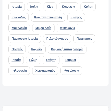
Ιστορία
Ιταλία
Κίνα
Κοινωνία
Κρήτη
Κυκλάδες
Κωνσταντινούπολη
Κύπρος
Μακεδονία
Μικρά Ασία
Μυθολογία
Παγκόσμια Ιστορία
Πελοπόννησος
Περιηγητές
Ποιητής
Ρωμαίοι
Ρωμαϊκή Αυτοκρατορία
Ρωσία
Ρώμη
Σπάρτη
Τούρκοι
Φιλοσοφία
Χριστιανισμός
Ψυχολογία