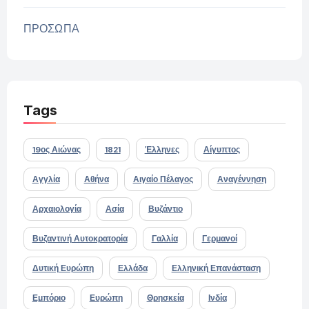
ΠΡΟΣΩΠΑ
Tags
19ος Αιώνας
1821
Έλληνες
Αίγυπτος
Αγγλία
Αθήνα
Αιγαίο Πέλαγος
Αναγέννηση
Αρχαιολογία
Ασία
Βυζάντιο
Βυζαντινή Αυτοκρατορία
Γαλλία
Γερμανοί
Δυτική Ευρώπη
Ελλάδα
Ελληνική Επανάσταση
Εμπόριο
Ευρώπη
Θρησκεία
Ινδία