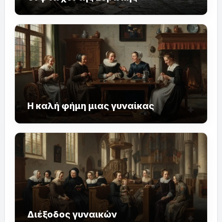
Η καλή φήμη μιας γυναίκας
Διέξοδος γυναικών