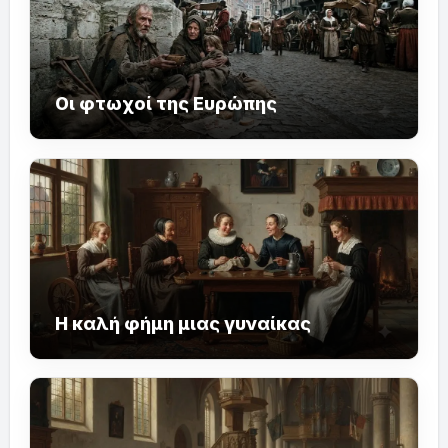
Οι φτωχοί της Ευρώπης
Η καλή φήμη μιας γυναίκας