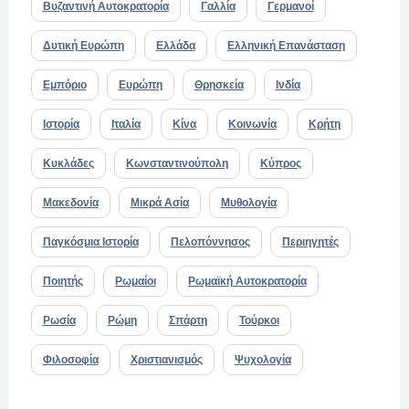
Βυζαντινή Αυτοκρατορία
Γαλλία
Γερμανοί
Δυτική Ευρώπη
Ελλάδα
Ελληνική Επανάσταση
Εμπόριο
Ευρώπη
Θρησκεία
Ινδία
Ιστορία
Ιταλία
Κίνα
Κοινωνία
Κρήτη
Κυκλάδες
Κωνσταντινούπολη
Κύπρος
Μακεδονία
Μικρά Ασία
Μυθολογία
Παγκόσμια Ιστορία
Πελοπόννησος
Περιηγητές
Ποιητής
Ρωμαίοι
Ρωμαϊκή Αυτοκρατορία
Ρωσία
Ρώμη
Σπάρτη
Τούρκοι
Φιλοσοφία
Χριστιανισμός
Ψυχολογία