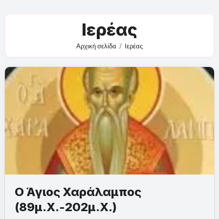
Ιερέας
Αρχική σελίδα
Ιερέας
Ο Άγιος Χαράλαμπος
(89μ.Χ.-202μ.Χ.)