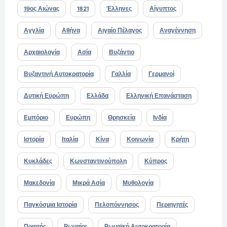
19ος Αιώνας
1821
Έλληνες
Αίγυπτος
Αγγλία
Αθήνα
Αιγαίο Πέλαγος
Αναγέννηση
Αρχαιολογία
Ασία
Βυζάντιο
Βυζαντινή Αυτοκρατορία
Γαλλία
Γερμανοί
Δυτική Ευρώπη
Ελλάδα
Ελληνική Επανάσταση
Εμπόριο
Ευρώπη
Θρησκεία
Ινδία
Ιστορία
Ιταλία
Κίνα
Κοινωνία
Κρήτη
Κυκλάδες
Κωνσταντινούπολη
Κύπρος
Μακεδονία
Μικρά Ασία
Μυθολογία
Παγκόσμια Ιστορία
Πελοπόννησος
Περιηγητές
Ποιητής
Ρωμαίοι
Ρωμαϊκή Αυτοκρατορία