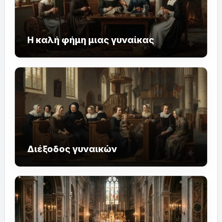
Η καλή φήμη μιας γυναίκας
Διέξοδος γυναικών