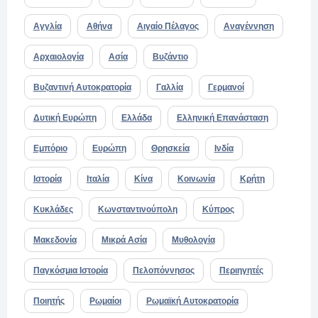
Αγγλία
Αθήνα
Αιγαίο Πέλαγος
Αναγέννηση
Αρχαιολογία
Ασία
Βυζάντιο
Βυζαντινή Αυτοκρατορία
Γαλλία
Γερμανοί
Δυτική Ευρώπη
Ελλάδα
Ελληνική Επανάσταση
Εμπόριο
Ευρώπη
Θρησκεία
Ινδία
Ιστορία
Ιταλία
Κίνα
Κοινωνία
Κρήτη
Κυκλάδες
Κωνσταντινούπολη
Κύπρος
Μακεδονία
Μικρά Ασία
Μυθολογία
Παγκόσμια Ιστορία
Πελοπόννησος
Περιηγητές
Ποιητής
Ρωμαίοι
Ρωμαϊκή Αυτοκρατορία