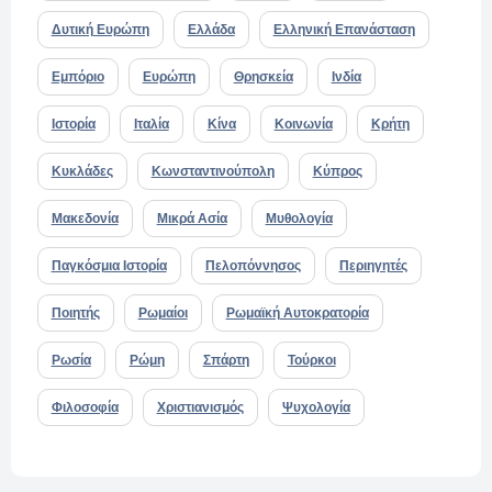
Δυτική Ευρώπη
Ελλάδα
Ελληνική Επανάσταση
Εμπόριο
Ευρώπη
Θρησκεία
Ινδία
Ιστορία
Ιταλία
Κίνα
Κοινωνία
Κρήτη
Κυκλάδες
Κωνσταντινούπολη
Κύπρος
Μακεδονία
Μικρά Ασία
Μυθολογία
Παγκόσμια Ιστορία
Πελοπόννησος
Περιηγητές
Ποιητής
Ρωμαίοι
Ρωμαϊκή Αυτοκρατορία
Ρωσία
Ρώμη
Σπάρτη
Τούρκοι
Φιλοσοφία
Χριστιανισμός
Ψυχολογία