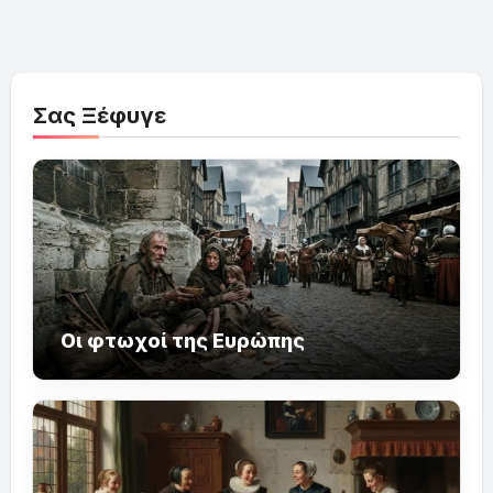
Σας Ξέφυγε
Οι φτωχοί της Ευρώπης