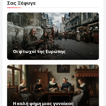
Σας Ξέφυγε
Οι φτωχοί της Ευρώπης
Η καλή φήμη μιας γυναίκας