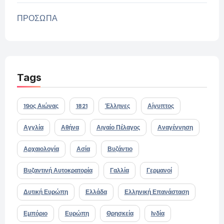
ΠΡΟΣΩΠΑ
Tags
19ος Αιώνας
1821
Έλληνες
Αίγυπτος
Αγγλία
Αθήνα
Αιγαίο Πέλαγος
Αναγέννηση
Αρχαιολογία
Ασία
Βυζάντιο
Βυζαντινή Αυτοκρατορία
Γαλλία
Γερμανοί
Δυτική Ευρώπη
Ελλάδα
Ελληνική Επανάσταση
Εμπόριο
Ευρώπη
Θρησκεία
Ινδία