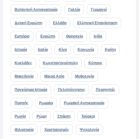
Βυζαντινή Αυτοκρατορία
Γαλλία
Γερμανοί
Δυτική Ευρώπη
Ελλάδα
Ελληνική Επανάσταση
Εμπόριο
Ευρώπη
Θρησκεία
Ινδία
Ιστορία
Ιταλία
Κίνα
Κοινωνία
Κρήτη
Κυκλάδες
Κωνσταντινούπολη
Κύπρος
Μακεδονία
Μικρά Ασία
Μυθολογία
Παγκόσμια Ιστορία
Πελοπόννησος
Περιηγητές
Ποιητής
Ρωμαίοι
Ρωμαϊκή Αυτοκρατορία
Ρωσία
Ρώμη
Σπάρτη
Τούρκοι
Φιλοσοφία
Χριστιανισμός
Ψυχολογία