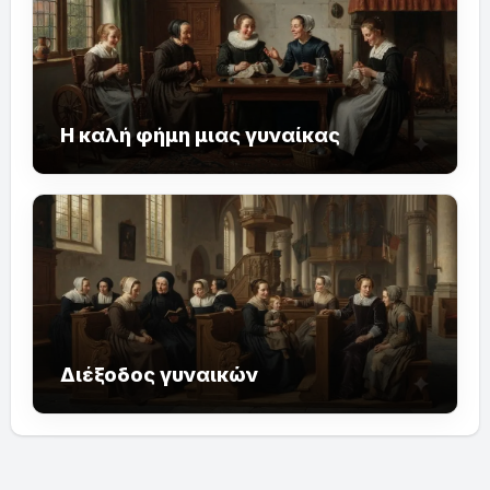
Η καλή φήμη μιας γυναίκας
Διέξοδος γυναικών