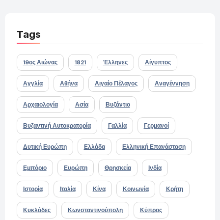
Tags
19ος Αιώνας
1821
Έλληνες
Αίγυπτος
Αγγλία
Αθήνα
Αιγαίο Πέλαγος
Αναγέννηση
Αρχαιολογία
Ασία
Βυζάντιο
Βυζαντινή Αυτοκρατορία
Γαλλία
Γερμανοί
Δυτική Ευρώπη
Ελλάδα
Ελληνική Επανάσταση
Εμπόριο
Ευρώπη
Θρησκεία
Ινδία
Ιστορία
Ιταλία
Κίνα
Κοινωνία
Κρήτη
Κυκλάδες
Κωνσταντινούπολη
Κύπρος