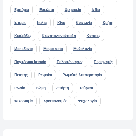
Εμπόριο
Ευρώπη
Θρησκεία
Ινδία
Ιστορία
Ιταλία
Κίνα
Κοινωνία
Κρήτη
Κυκλάδες
Κωνσταντινούπολη
Κύπρος
Μακεδονία
Μικρά Ασία
Μυθολογία
Παγκόσμια Ιστορία
Πελοπόννησος
Περιηγητές
Ποιητής
Ρωμαίοι
Ρωμαϊκή Αυτοκρατορία
Ρωσία
Ρώμη
Σπάρτη
Τούρκοι
Φιλοσοφία
Χριστιανισμός
Ψυχολογία