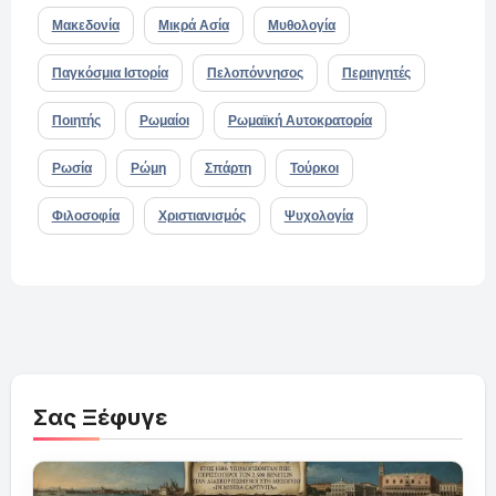
Μακεδονία
Μικρά Ασία
Μυθολογία
Παγκόσμια Ιστορία
Πελοπόννησος
Περιηγητές
Ποιητής
Ρωμαίοι
Ρωμαϊκή Αυτοκρατορία
Ρωσία
Ρώμη
Σπάρτη
Τούρκοι
Φιλοσοφία
Χριστιανισμός
Ψυχολογία
Σας Ξέφυγε