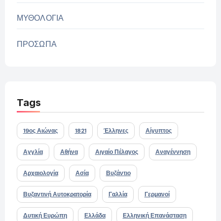
ΜΥΘΟΛΟΓΙΑ
ΠΡΟΣΩΠΑ
Tags
19ος Αιώνας
1821
Έλληνες
Αίγυπτος
Αγγλία
Αθήνα
Αιγαίο Πέλαγος
Αναγέννηση
Αρχαιολογία
Ασία
Βυζάντιο
Βυζαντινή Αυτοκρατορία
Γαλλία
Γερμανοί
Δυτική Ευρώπη
Ελλάδα
Ελληνική Επανάσταση