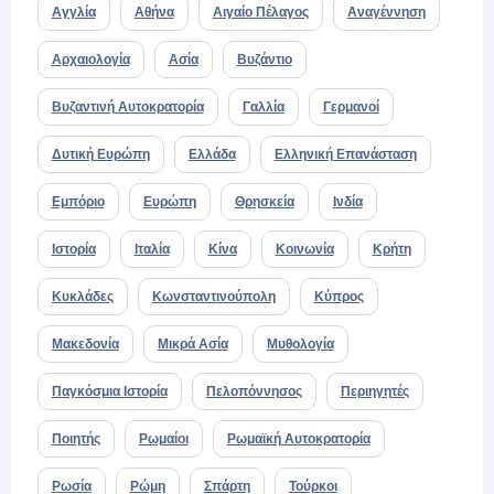
Αγγλία
Αθήνα
Αιγαίο Πέλαγος
Αναγέννηση
Αρχαιολογία
Ασία
Βυζάντιο
Βυζαντινή Αυτοκρατορία
Γαλλία
Γερμανοί
Δυτική Ευρώπη
Ελλάδα
Ελληνική Επανάσταση
Εμπόριο
Ευρώπη
Θρησκεία
Ινδία
Ιστορία
Ιταλία
Κίνα
Κοινωνία
Κρήτη
Κυκλάδες
Κωνσταντινούπολη
Κύπρος
Μακεδονία
Μικρά Ασία
Μυθολογία
Παγκόσμια Ιστορία
Πελοπόννησος
Περιηγητές
Ποιητής
Ρωμαίοι
Ρωμαϊκή Αυτοκρατορία
Ρωσία
Ρώμη
Σπάρτη
Τούρκοι