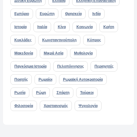
Δυτική Ευρώπη
Ελλάδα
Ελληνική Επανάσταση
Εμπόριο
Ευρώπη
Θρησκεία
Ινδία
Ιστορία
Ιταλία
Κίνα
Κοινωνία
Κρήτη
Κυκλάδες
Κωνσταντινούπολη
Κύπρος
Μακεδονία
Μικρά Ασία
Μυθολογία
Παγκόσμια Ιστορία
Πελοπόννησος
Περιηγητές
Ποιητής
Ρωμαίοι
Ρωμαϊκή Αυτοκρατορία
Ρωσία
Ρώμη
Σπάρτη
Τούρκοι
Φιλοσοφία
Χριστιανισμός
Ψυχολογία