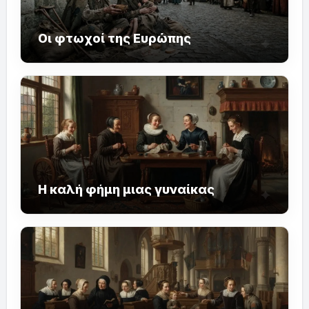
Οι φτωχοί της Ευρώπης
Η καλή φήμη μιας γυναίκας