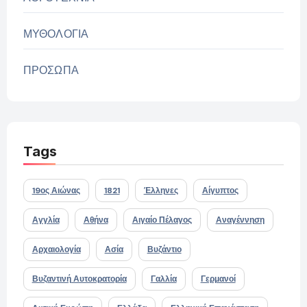
ΜΥΘΟΛΟΓΙΑ
ΠΡΟΣΩΠΑ
Tags
19ος Αιώνας
1821
Έλληνες
Αίγυπτος
Αγγλία
Αθήνα
Αιγαίο Πέλαγος
Αναγέννηση
Αρχαιολογία
Ασία
Βυζάντιο
Βυζαντινή Αυτοκρατορία
Γαλλία
Γερμανοί