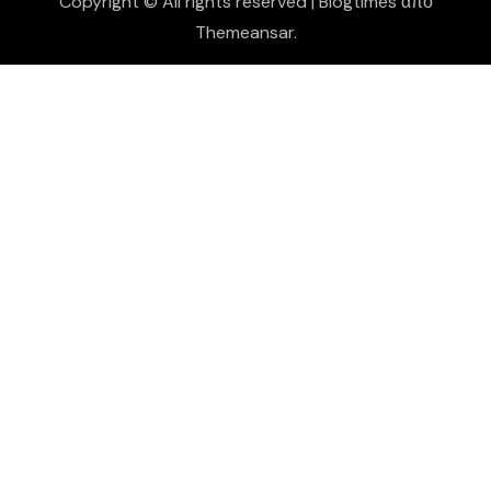
Copyright © All rights reserved
|
Blogtimes
από
Themeansar
.