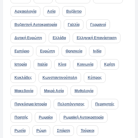
Αρχαιολογία
Ασία
Βυζάντιο
Βυζαντινή Αυτοκρατορία
Γαλλία
Γερμανοί
Δυτική Ευρώπη
Ελλάδα
Ελληνική Επανάσταση
Εμπόριο
Ευρώπη
Θρησκεία
Ινδία
Ιστορία
Ιταλία
Κίνα
Κοινωνία
Κρήτη
Κυκλάδες
Κωνσταντινούπολη
Κύπρος
Μακεδονία
Μικρά Ασία
Μυθολογία
Παγκόσμια Ιστορία
Πελοπόννησος
Περιηγητές
Ποιητής
Ρωμαίοι
Ρωμαϊκή Αυτοκρατορία
Ρωσία
Ρώμη
Σπάρτη
Τούρκοι