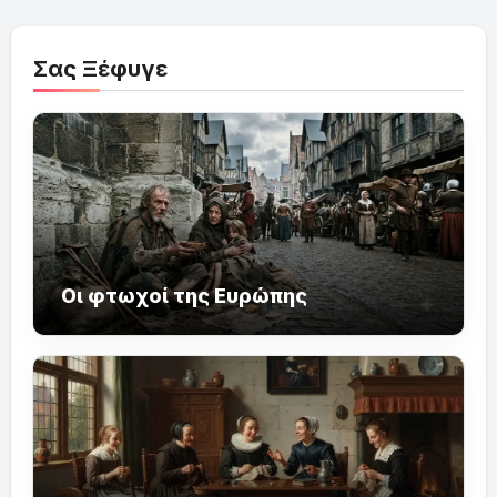
Σας Ξέφυγε
Οι φτωχοί της Ευρώπης