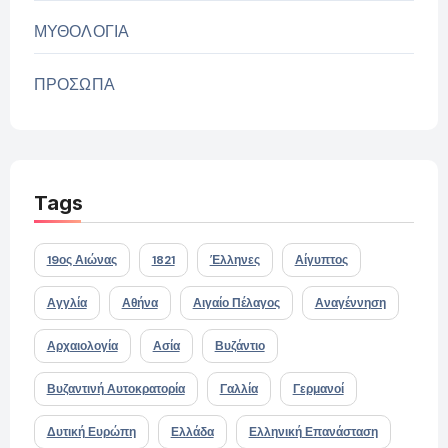
ΜΥΘΟΛΟΓΙΑ
ΠΡΟΣΩΠΑ
Tags
19ος Αιώνας
1821
Έλληνες
Αίγυπτος
Αγγλία
Αθήνα
Αιγαίο Πέλαγος
Αναγέννηση
Αρχαιολογία
Ασία
Βυζάντιο
Βυζαντινή Αυτοκρατορία
Γαλλία
Γερμανοί
Δυτική Ευρώπη
Ελλάδα
Ελληνική Επανάσταση