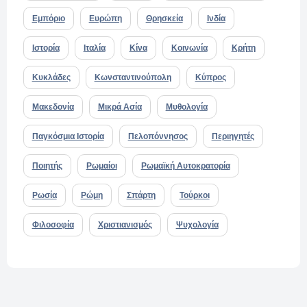
Εμπόριο
Ευρώπη
Θρησκεία
Ινδία
Ιστορία
Ιταλία
Κίνα
Κοινωνία
Κρήτη
Κυκλάδες
Κωνσταντινούπολη
Κύπρος
Μακεδονία
Μικρά Ασία
Μυθολογία
Παγκόσμια Ιστορία
Πελοπόννησος
Περιηγητές
Ποιητής
Ρωμαίοι
Ρωμαϊκή Αυτοκρατορία
Ρωσία
Ρώμη
Σπάρτη
Τούρκοι
Φιλοσοφία
Χριστιανισμός
Ψυχολογία