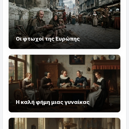
Οι φτωχοί της Ευρώπης
Η καλή φήμη μιας γυναίκας