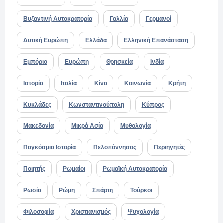
Βυζαντινή Αυτοκρατορία
Γαλλία
Γερμανοί
Δυτική Ευρώπη
Ελλάδα
Ελληνική Επανάσταση
Εμπόριο
Ευρώπη
Θρησκεία
Ινδία
Ιστορία
Ιταλία
Κίνα
Κοινωνία
Κρήτη
Κυκλάδες
Κωνσταντινούπολη
Κύπρος
Μακεδονία
Μικρά Ασία
Μυθολογία
Παγκόσμια Ιστορία
Πελοπόννησος
Περιηγητές
Ποιητής
Ρωμαίοι
Ρωμαϊκή Αυτοκρατορία
Ρωσία
Ρώμη
Σπάρτη
Τούρκοι
Φιλοσοφία
Χριστιανισμός
Ψυχολογία