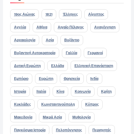
19ος Αιώνας
1821
Έλληνες
Αίγυπτος
Αγγλία
Αθήνα
Αιγαίο Πέλαγος
Αναγέννηση
Αρχαιολογία
Ασία
Βυζάντιο
Βυζαντινή Αυτοκρατορία
Γαλλία
Γερμανοί
Δυτική Ευρώπη
Ελλάδα
Ελληνική Επανάσταση
Εμπόριο
Ευρώπη
Θρησκεία
Ινδία
Ιστορία
Ιταλία
Κίνα
Κοινωνία
Κρήτη
Κυκλάδες
Κωνσταντινούπολη
Κύπρος
Μακεδονία
Μικρά Ασία
Μυθολογία
Παγκόσμια Ιστορία
Πελοπόννησος
Περιηγητές