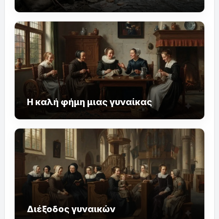
Η καλή φήμη μιας γυναίκας
Διέξοδος γυναικών