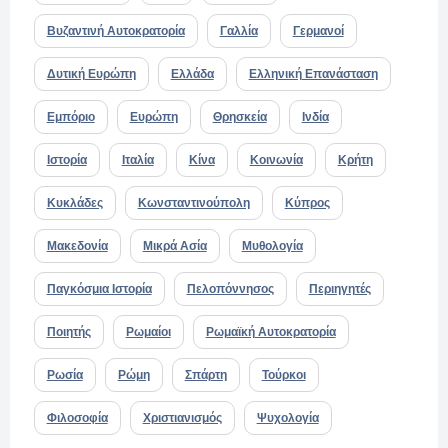
Βυζαντινή Αυτοκρατορία
Γαλλία
Γερμανοί
Δυτική Ευρώπη
Ελλάδα
Ελληνική Επανάσταση
Εμπόριο
Ευρώπη
Θρησκεία
Ινδία
Ιστορία
Ιταλία
Κίνα
Κοινωνία
Κρήτη
Κυκλάδες
Κωνσταντινούπολη
Κύπρος
Μακεδονία
Μικρά Ασία
Μυθολογία
Παγκόσμια Ιστορία
Πελοπόννησος
Περιηγητές
Ποιητής
Ρωμαίοι
Ρωμαϊκή Αυτοκρατορία
Ρωσία
Ρώμη
Σπάρτη
Τούρκοι
Φιλοσοφία
Χριστιανισμός
Ψυχολογία