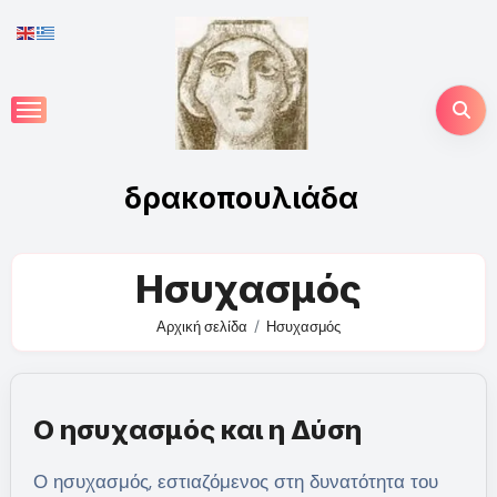
Skip
to
content
δρακοπουλιάδα
Ησυχασμός
Αρχική σελίδα
Ησυχασμός
Ο ησυχασμός και η Δύση
Ο ησυχασμός, εστιαζόμενος στη δυνατότητα του