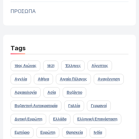
ΠΡΟΣΩΠΑ
Tags
19ος Αιώνας
1821
Έλληνες
Αίγυπτος
Αγγλία
Αθήνα
Αιγαίο Πέλαγος
Αναγέννηση
Αρχαιολογία
Ασία
Βυζάντιο
Βυζαντινή Αυτοκρατορία
Γαλλία
Γερμανοί
Δυτική Ευρώπη
Ελλάδα
Ελληνική Επανάσταση
Εμπόριο
Ευρώπη
Θρησκεία
Ινδία