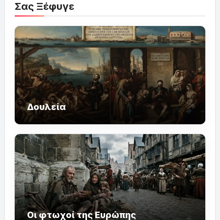
Σας Ξέφυγε
Δουλεία
Οι φτωχοί της Ευρώπης