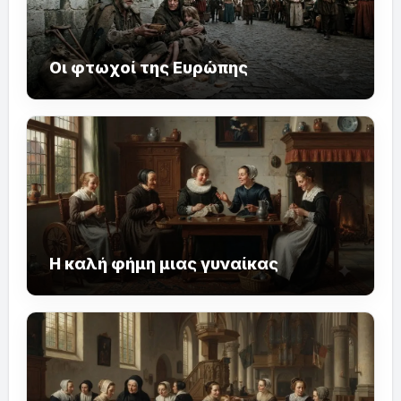
Οι φτωχοί της Ευρώπης
Η καλή φήμη μιας γυναίκας