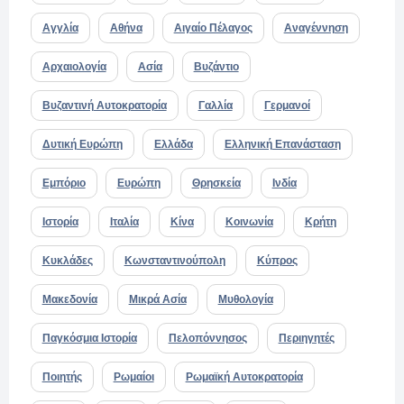
Αγγλία
Αθήνα
Αιγαίο Πέλαγος
Αναγέννηση
Αρχαιολογία
Ασία
Βυζάντιο
Βυζαντινή Αυτοκρατορία
Γαλλία
Γερμανοί
Δυτική Ευρώπη
Ελλάδα
Ελληνική Επανάσταση
Εμπόριο
Ευρώπη
Θρησκεία
Ινδία
Ιστορία
Ιταλία
Κίνα
Κοινωνία
Κρήτη
Κυκλάδες
Κωνσταντινούπολη
Κύπρος
Μακεδονία
Μικρά Ασία
Μυθολογία
Παγκόσμια Ιστορία
Πελοπόννησος
Περιηγητές
Ποιητής
Ρωμαίοι
Ρωμαϊκή Αυτοκρατορία