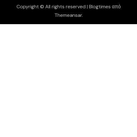
Copyright © All rights reserved
|
Blogtimes
από
Themeansar
.