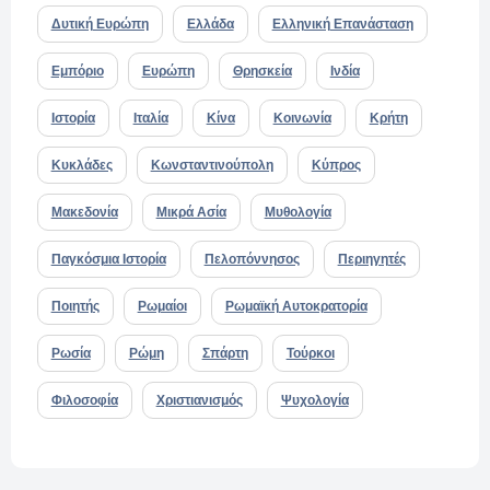
Δυτική Ευρώπη
Ελλάδα
Ελληνική Επανάσταση
Εμπόριο
Ευρώπη
Θρησκεία
Ινδία
Ιστορία
Ιταλία
Κίνα
Κοινωνία
Κρήτη
Κυκλάδες
Κωνσταντινούπολη
Κύπρος
Μακεδονία
Μικρά Ασία
Μυθολογία
Παγκόσμια Ιστορία
Πελοπόννησος
Περιηγητές
Ποιητής
Ρωμαίοι
Ρωμαϊκή Αυτοκρατορία
Ρωσία
Ρώμη
Σπάρτη
Τούρκοι
Φιλοσοφία
Χριστιανισμός
Ψυχολογία