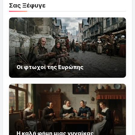
Σας Ξέφυγε
Οι φτωχοί της Ευρώπης
Η καλή φήμη μιας γυναίκας