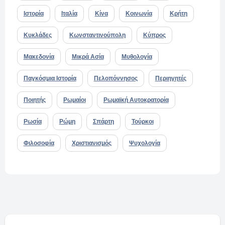
Ιστορία
Ιταλία
Κίνα
Κοινωνία
Κρήτη
Κυκλάδες
Κωνσταντινούπολη
Κύπρος
Μακεδονία
Μικρά Ασία
Μυθολογία
Παγκόσμια Ιστορία
Πελοπόννησος
Περιηγητές
Ποιητής
Ρωμαίοι
Ρωμαϊκή Αυτοκρατορία
Ρωσία
Ρώμη
Σπάρτη
Τούρκοι
Φιλοσοφία
Χριστιανισμός
Ψυχολογία