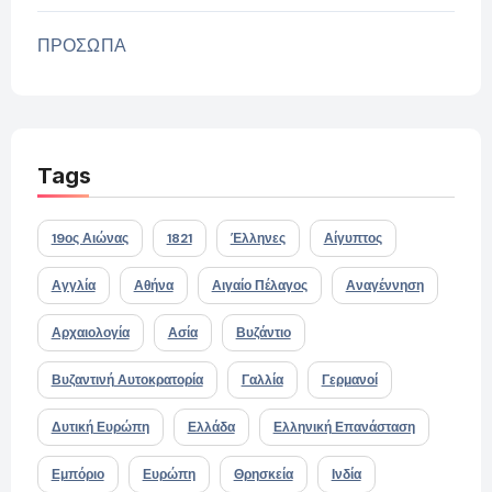
ΠΡΟΣΩΠΑ
Tags
19ος Αιώνας
1821
Έλληνες
Αίγυπτος
Αγγλία
Αθήνα
Αιγαίο Πέλαγος
Αναγέννηση
Αρχαιολογία
Ασία
Βυζάντιο
Βυζαντινή Αυτοκρατορία
Γαλλία
Γερμανοί
Δυτική Ευρώπη
Ελλάδα
Ελληνική Επανάσταση
Εμπόριο
Ευρώπη
Θρησκεία
Ινδία