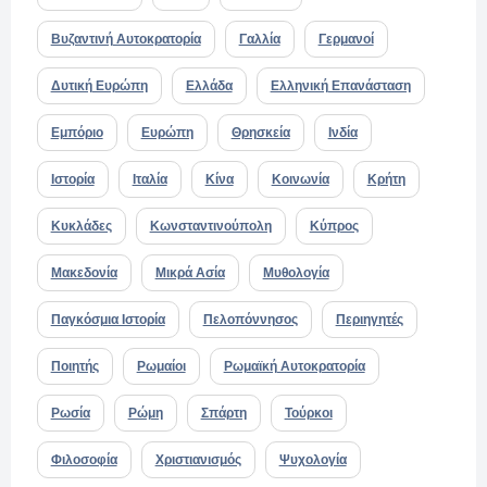
Βυζαντινή Αυτοκρατορία
Γαλλία
Γερμανοί
Δυτική Ευρώπη
Ελλάδα
Ελληνική Επανάσταση
Εμπόριο
Ευρώπη
Θρησκεία
Ινδία
Ιστορία
Ιταλία
Κίνα
Κοινωνία
Κρήτη
Κυκλάδες
Κωνσταντινούπολη
Κύπρος
Μακεδονία
Μικρά Ασία
Μυθολογία
Παγκόσμια Ιστορία
Πελοπόννησος
Περιηγητές
Ποιητής
Ρωμαίοι
Ρωμαϊκή Αυτοκρατορία
Ρωσία
Ρώμη
Σπάρτη
Τούρκοι
Φιλοσοφία
Χριστιανισμός
Ψυχολογία