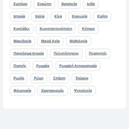
Εμπόριο
Ευρώπη
Θρησκεία
Ινδία
Ιστορία
Ιταλία
Κίνα
Κοινωνία
Κρήτη
Κυκλάδες
Κωνσταντινούπολη
Κύπρος
Μακεδονία
Μικρά Ασία
Μυθολογία
Παγκόσμια Ιστορία
Πελοπόννησος
Περιηγητές
Ποιητής
Ρωμαίοι
Ρωμαϊκή Αυτοκρατορία
Ρωσία
Ρώμη
Σπάρτη
Τούρκοι
Φιλοσοφία
Χριστιανισμός
Ψυχολογία