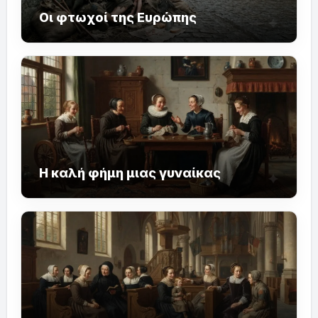
Οι φτωχοί της Ευρώπης
Η καλή φήμη μιας γυναίκας