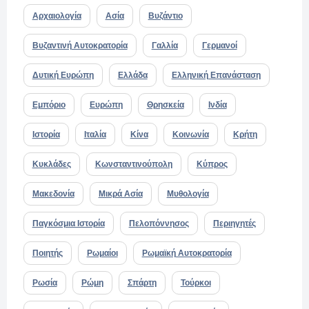
Αρχαιολογία
Ασία
Βυζάντιο
Βυζαντινή Αυτοκρατορία
Γαλλία
Γερμανοί
Δυτική Ευρώπη
Ελλάδα
Ελληνική Επανάσταση
Εμπόριο
Ευρώπη
Θρησκεία
Ινδία
Ιστορία
Ιταλία
Κίνα
Κοινωνία
Κρήτη
Κυκλάδες
Κωνσταντινούπολη
Κύπρος
Μακεδονία
Μικρά Ασία
Μυθολογία
Παγκόσμια Ιστορία
Πελοπόννησος
Περιηγητές
Ποιητής
Ρωμαίοι
Ρωμαϊκή Αυτοκρατορία
Ρωσία
Ρώμη
Σπάρτη
Τούρκοι