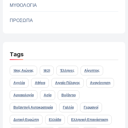
ΜΥΘΟΛΟΓΙΑ
ΠΡΟΣΩΠΑ
Tags
19ος Αιώνας
1821
Έλληνες
Αίγυπτος
Αγγλία
Αθήνα
Αιγαίο Πέλαγος
Αναγέννηση
Αρχαιολογία
Ασία
Βυζάντιο
Βυζαντινή Αυτοκρατορία
Γαλλία
Γερμανοί
Δυτική Ευρώπη
Ελλάδα
Ελληνική Επανάσταση