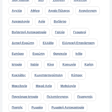
Αγγλία
Αθήνα
Αιγαίο Πέλαγος
Αναγέννηση
Αρχαιολογία
Ασία
Βυζάντιο
Βυζαντινή Αυτοκρατορία
Γαλλία
Γερμανοί
Δυτική Ευρώπη
Ελλάδα
Ελληνική Επανάσταση
Εμπόριο
Ευρώπη
Θρησκεία
Ινδία
Ιστορία
Ιταλία
Κίνα
Κοινωνία
Κρήτη
Κυκλάδες
Κωνσταντινούπολη
Κύπρος
Μακεδονία
Μικρά Ασία
Μυθολογία
Παγκόσμια Ιστορία
Πελοπόννησος
Περιηγητές
Ποιητής
Ρωμαίοι
Ρωμαϊκή Αυτοκρατορία