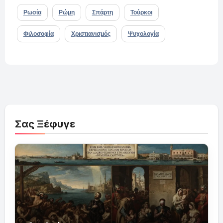
Ρωσία
Ρώμη
Σπάρτη
Τούρκοι
Φιλοσοφία
Χριστιανισμός
Ψυχολογία
Σας Ξέφυγε