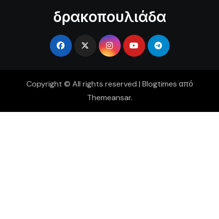
δρακοπουλιάδα
Copyright © All rights reserved
|
Blogtimes
από
Themeansar
.