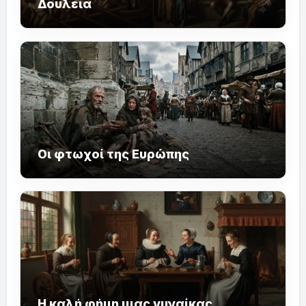
Δουλεία
Οι φτωχοί της Ευρώπης
Η καλή φήμη μιας γυναίκας