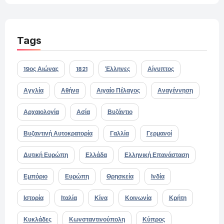
Tags
19ος Αιώνας
1821
Έλληνες
Αίγυπτος
Αγγλία
Αθήνα
Αιγαίο Πέλαγος
Αναγέννηση
Αρχαιολογία
Ασία
Βυζάντιο
Βυζαντινή Αυτοκρατορία
Γαλλία
Γερμανοί
Δυτική Ευρώπη
Ελλάδα
Ελληνική Επανάσταση
Εμπόριο
Ευρώπη
Θρησκεία
Ινδία
Ιστορία
Ιταλία
Κίνα
Κοινωνία
Κρήτη
Κυκλάδες
Κωνσταντινούπολη
Κύπρος