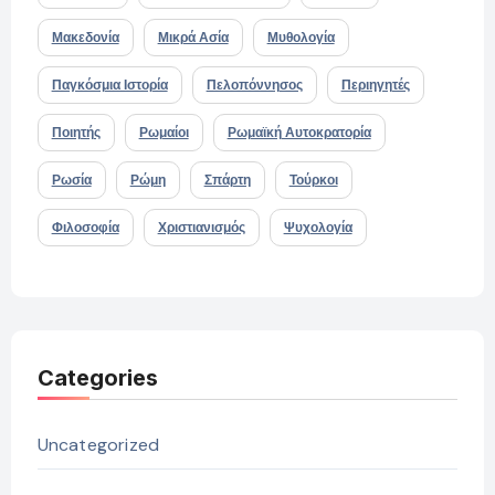
Μακεδονία
Μικρά Ασία
Μυθολογία
Παγκόσμια Ιστορία
Πελοπόννησος
Περιηγητές
Ποιητής
Ρωμαίοι
Ρωμαϊκή Αυτοκρατορία
Ρωσία
Ρώμη
Σπάρτη
Τούρκοι
Φιλοσοφία
Χριστιανισμός
Ψυχολογία
Categories
Uncategorized