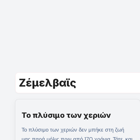
Ζέμελβαϊς
Το πλύσιμο των χεριών
Το πλύσιμο των χεριών δεν μπήκε στη ζωή
μας παρά μόλις πριν από 170 χρόνια. Τότε, και