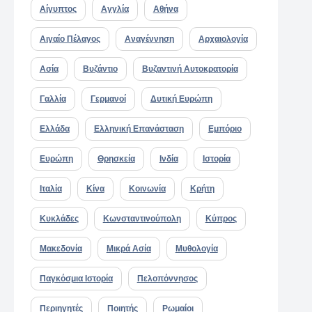
Αίγυπτος
Αγγλία
Αθήνα
Αιγαίο Πέλαγος
Αναγέννηση
Αρχαιολογία
Ασία
Βυζάντιο
Βυζαντινή Αυτοκρατορία
Γαλλία
Γερμανοί
Δυτική Ευρώπη
Ελλάδα
Ελληνική Επανάσταση
Εμπόριο
Ευρώπη
Θρησκεία
Ινδία
Ιστορία
Ιταλία
Κίνα
Κοινωνία
Κρήτη
Κυκλάδες
Κωνσταντινούπολη
Κύπρος
Μακεδονία
Μικρά Ασία
Μυθολογία
Παγκόσμια Ιστορία
Πελοπόννησος
Περιηγητές
Ποιητής
Ρωμαίοι