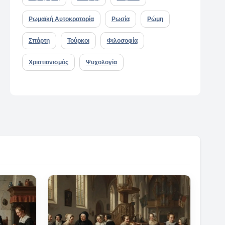
Ρωμαϊκή Αυτοκρατορία
Ρωσία
Ρώμη
Σπάρτη
Τούρκοι
Φιλοσοφία
Χριστιανισμός
Ψυχολογία