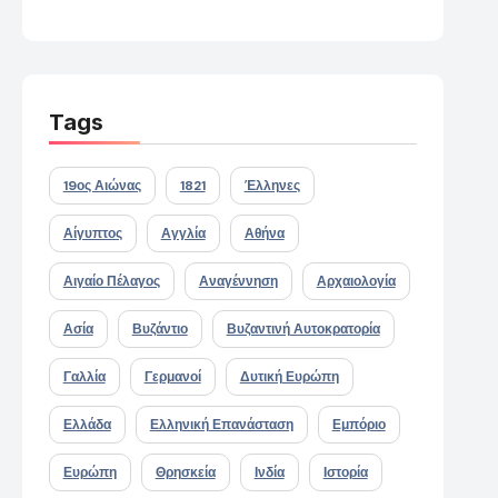
Tags
19ος Αιώνας
1821
Έλληνες
Αίγυπτος
Αγγλία
Αθήνα
Αιγαίο Πέλαγος
Αναγέννηση
Αρχαιολογία
Ασία
Βυζάντιο
Βυζαντινή Αυτοκρατορία
Γαλλία
Γερμανοί
Δυτική Ευρώπη
Ελλάδα
Ελληνική Επανάσταση
Εμπόριο
Ευρώπη
Θρησκεία
Ινδία
Ιστορία