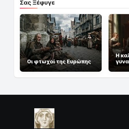
Σας Ξέφυγε
Η κα
Οι φτωχοί της Ευρώπης
γυνα