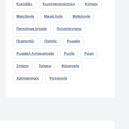
Κυκλάδες
Κωνσταντινούπολη
Κύπρος
Μακεδονία
Μικρά Ασία
Μυθολογία
Παγκόσμια Ιστορία
Πελοπόννησος
Περιηγητές
Ποιητής
Ρωμαίοι
Ρωμαϊκή Αυτοκρατορία
Ρωσία
Ρώμη
Σπάρτη
Τούρκοι
Φιλοσοφία
Χριστιανισμός
Ψυχολογία