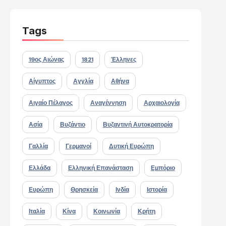
Tags
19ος Αιώνας
1821
Έλληνες
Αίγυπτος
Αγγλία
Αθήνα
Αιγαίο Πέλαγος
Αναγέννηση
Αρχαιολογία
Ασία
Βυζάντιο
Βυζαντινή Αυτοκρατορία
Γαλλία
Γερμανοί
Δυτική Ευρώπη
Ελλάδα
Ελληνική Επανάσταση
Εμπόριο
Ευρώπη
Θρησκεία
Ινδία
Ιστορία
Ιταλία
Κίνα
Κοινωνία
Κρήτη