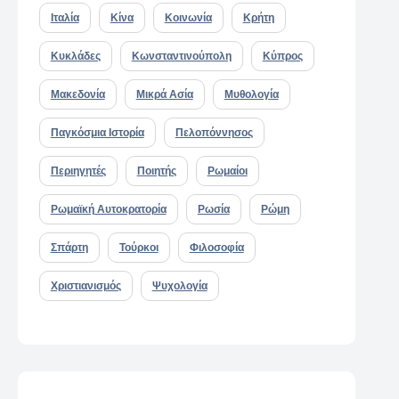
Ιταλία
Κίνα
Κοινωνία
Κρήτη
Κυκλάδες
Κωνσταντινούπολη
Κύπρος
Μακεδονία
Μικρά Ασία
Μυθολογία
Παγκόσμια Ιστορία
Πελοπόννησος
Περιηγητές
Ποιητής
Ρωμαίοι
Ρωμαϊκή Αυτοκρατορία
Ρωσία
Ρώμη
Σπάρτη
Τούρκοι
Φιλοσοφία
Χριστιανισμός
Ψυχολογία