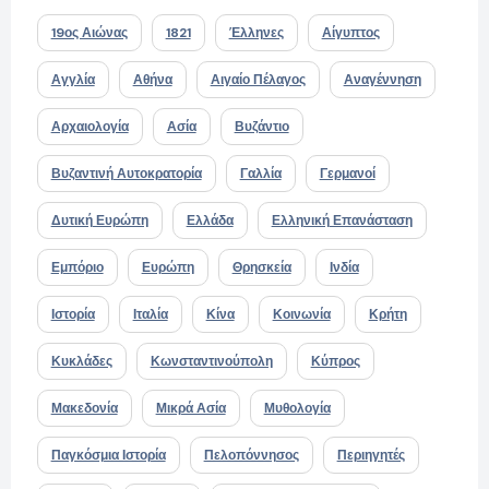
19ος Αιώνας
1821
Έλληνες
Αίγυπτος
Αγγλία
Αθήνα
Αιγαίο Πέλαγος
Αναγέννηση
Αρχαιολογία
Ασία
Βυζάντιο
Βυζαντινή Αυτοκρατορία
Γαλλία
Γερμανοί
Δυτική Ευρώπη
Ελλάδα
Ελληνική Επανάσταση
Εμπόριο
Ευρώπη
Θρησκεία
Ινδία
Ιστορία
Ιταλία
Κίνα
Κοινωνία
Κρήτη
Κυκλάδες
Κωνσταντινούπολη
Κύπρος
Μακεδονία
Μικρά Ασία
Μυθολογία
Παγκόσμια Ιστορία
Πελοπόννησος
Περιηγητές