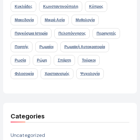
Κυκλάδες
Κωνσταντινούπολη
Κύπρος
Μακεδονία
Μικρά Ασία
Μυθολογία
Παγκόσμια Ιστορία
Πελοπόννησος
Περιηγητές
Ποιητής
Ρωμαίοι
Ρωμαϊκή Αυτοκρατορία
Ρωσία
Ρώμη
Σπάρτη
Τούρκοι
Φιλοσοφία
Χριστιανισμός
Ψυχολογία
Categories
Uncategorized