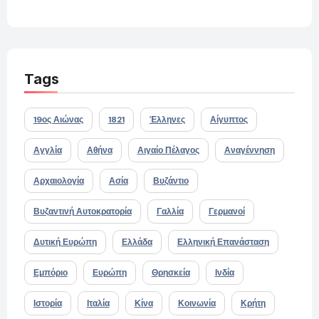
Tags
19ος Αιώνας
1821
Έλληνες
Αίγυπτος
Αγγλία
Αθήνα
Αιγαίο Πέλαγος
Αναγέννηση
Αρχαιολογία
Ασία
Βυζάντιο
Βυζαντινή Αυτοκρατορία
Γαλλία
Γερμανοί
Δυτική Ευρώπη
Ελλάδα
Ελληνική Επανάσταση
Εμπόριο
Ευρώπη
Θρησκεία
Ινδία
Ιστορία
Ιταλία
Κίνα
Κοινωνία
Κρήτη