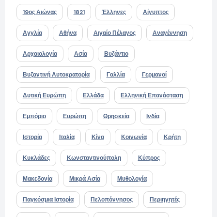
19ος Αιώνας
1821
Έλληνες
Αίγυπτος
Αγγλία
Αθήνα
Αιγαίο Πέλαγος
Αναγέννηση
Αρχαιολογία
Ασία
Βυζάντιο
Βυζαντινή Αυτοκρατορία
Γαλλία
Γερμανοί
Δυτική Ευρώπη
Ελλάδα
Ελληνική Επανάσταση
Εμπόριο
Ευρώπη
Θρησκεία
Ινδία
Ιστορία
Ιταλία
Κίνα
Κοινωνία
Κρήτη
Κυκλάδες
Κωνσταντινούπολη
Κύπρος
Μακεδονία
Μικρά Ασία
Μυθολογία
Παγκόσμια Ιστορία
Πελοπόννησος
Περιηγητές