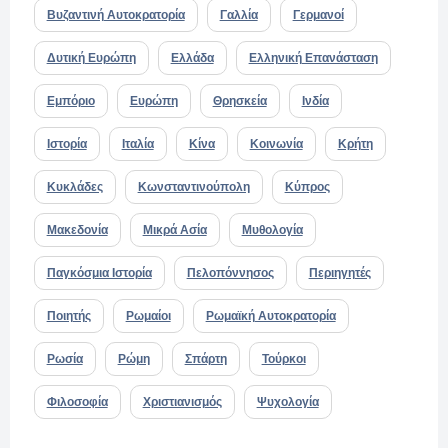
Βυζαντινή Αυτοκρατορία
Γαλλία
Γερμανοί
Δυτική Ευρώπη
Ελλάδα
Ελληνική Επανάσταση
Εμπόριο
Ευρώπη
Θρησκεία
Ινδία
Ιστορία
Ιταλία
Κίνα
Κοινωνία
Κρήτη
Κυκλάδες
Κωνσταντινούπολη
Κύπρος
Μακεδονία
Μικρά Ασία
Μυθολογία
Παγκόσμια Ιστορία
Πελοπόννησος
Περιηγητές
Ποιητής
Ρωμαίοι
Ρωμαϊκή Αυτοκρατορία
Ρωσία
Ρώμη
Σπάρτη
Τούρκοι
Φιλοσοφία
Χριστιανισμός
Ψυχολογία