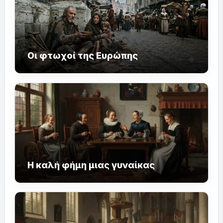
Οι φτωχοί της Ευρώπης
Η καλή φήμη μιας γυναίκας