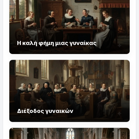
Η καλή φήμη μιας γυναίκας
Διέξοδος γυναικών