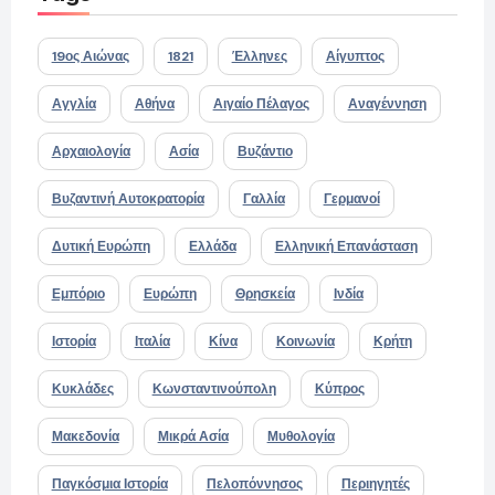
19ος Αιώνας
1821
Έλληνες
Αίγυπτος
Αγγλία
Αθήνα
Αιγαίο Πέλαγος
Αναγέννηση
Αρχαιολογία
Ασία
Βυζάντιο
Βυζαντινή Αυτοκρατορία
Γαλλία
Γερμανοί
Δυτική Ευρώπη
Ελλάδα
Ελληνική Επανάσταση
Εμπόριο
Ευρώπη
Θρησκεία
Ινδία
Ιστορία
Ιταλία
Κίνα
Κοινωνία
Κρήτη
Κυκλάδες
Κωνσταντινούπολη
Κύπρος
Μακεδονία
Μικρά Ασία
Μυθολογία
Παγκόσμια Ιστορία
Πελοπόννησος
Περιηγητές