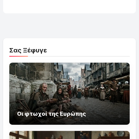
Σας Ξέφυγε
Οι φτωχοί της Ευρώπης