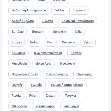
Βυζαντινή Αυτοκρατορία
Γαλλία
Γερμανοί
Δυτική Ευρώπη
Ελλάδα
Ελληνική Επανάσταση
Εμπόριο
Ευρώπη
Θρησκεία
Ινδία
Ιστορία
Ιταλία
Κίνα
Κοινωνία
Κρήτη
Κυκλάδες
Κωνσταντινούπολη
Κύπρος
Μακεδονία
Μικρά Ασία
Μυθολογία
Παγκόσμια Ιστορία
Πελοπόννησος
Περιηγητές
Ποιητής
Ρωμαίοι
Ρωμαϊκή Αυτοκρατορία
Ρωσία
Ρώμη
Σπάρτη
Τούρκοι
Φιλοσοφία
Χριστιανισμός
Ψυχολογία