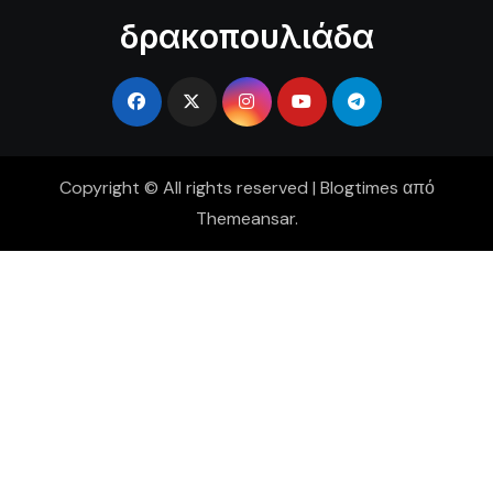
δρακοπουλιάδα
Copyright © All rights reserved
|
Blogtimes
από
Themeansar
.