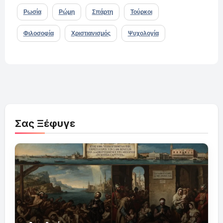
Ρωσία
Ρώμη
Σπάρτη
Τούρκοι
Φιλοσοφία
Χριστιανισμός
Ψυχολογία
Σας Ξέφυγε