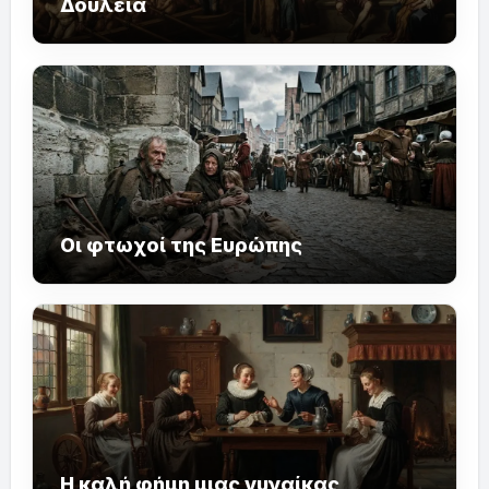
Δουλεία
Οι φτωχοί της Ευρώπης
Η καλή φήμη μιας γυναίκας