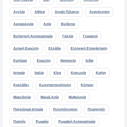
Αγγλία
Αθήνα
Αιγαίο Πέλαγος
Αναγέννηση
Αρχαιολογία
Ασία
Βυζάντιο
Βυζαντινή Αυτοκρατορία
Γαλλία
Γερμανοί
Δυτική Ευρώπη
Ελλάδα
Ελληνική Επανάσταση
Εμπόριο
Ευρώπη
Θρησκεία
Ινδία
Ιστορία
Ιταλία
Κίνα
Κοινωνία
Κρήτη
Κυκλάδες
Κωνσταντινούπολη
Κύπρος
Μακεδονία
Μικρά Ασία
Μυθολογία
Παγκόσμια Ιστορία
Πελοπόννησος
Περιηγητές
Ποιητής
Ρωμαίοι
Ρωμαϊκή Αυτοκρατορία