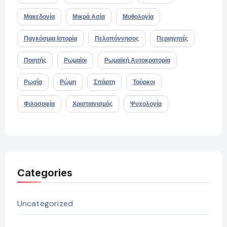
Μακεδονία
Μικρά Ασία
Μυθολογία
Παγκόσμια Ιστορία
Πελοπόννησος
Περιηγητές
Ποιητής
Ρωμαίοι
Ρωμαϊκή Αυτοκρατορία
Ρωσία
Ρώμη
Σπάρτη
Τούρκοι
Φιλοσοφία
Χριστιανισμός
Ψυχολογία
Categories
Uncategorized