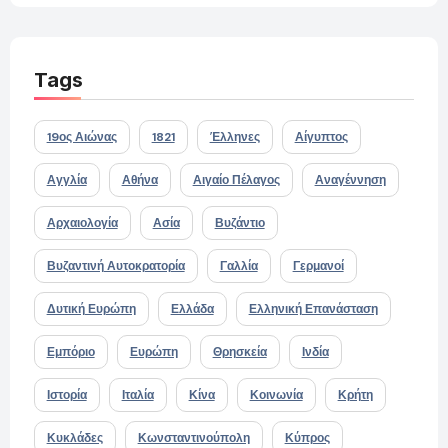
Tags
19ος Αιώνας
1821
Έλληνες
Αίγυπτος
Αγγλία
Αθήνα
Αιγαίο Πέλαγος
Αναγέννηση
Αρχαιολογία
Ασία
Βυζάντιο
Βυζαντινή Αυτοκρατορία
Γαλλία
Γερμανοί
Δυτική Ευρώπη
Ελλάδα
Ελληνική Επανάσταση
Εμπόριο
Ευρώπη
Θρησκεία
Ινδία
Ιστορία
Ιταλία
Κίνα
Κοινωνία
Κρήτη
Κυκλάδες
Κωνσταντινούπολη
Κύπρος