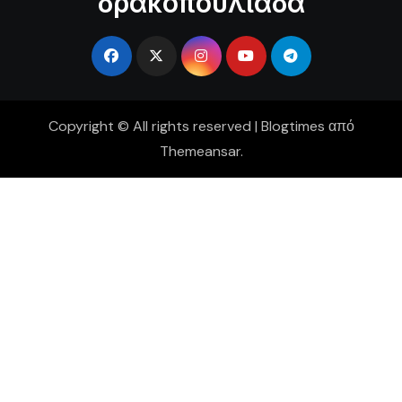
δρακοπουλιάδα
Copyright © All rights reserved
|
Blogtimes
από
Themeansar
.