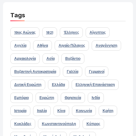
Tags
19ος Αιώνας
1821
Έλληνες
Αίγυπτος
Αγγλία
Αθήνα
Αιγαίο Πέλαγος
Αναγέννηση
Αρχαιολογία
Ασία
Βυζάντιο
Βυζαντινή Αυτοκρατορία
Γαλλία
Γερμανοί
Δυτική Ευρώπη
Ελλάδα
Ελληνική Επανάσταση
Εμπόριο
Ευρώπη
Θρησκεία
Ινδία
Ιστορία
Ιταλία
Κίνα
Κοινωνία
Κρήτη
Κυκλάδες
Κωνσταντινούπολη
Κύπρος