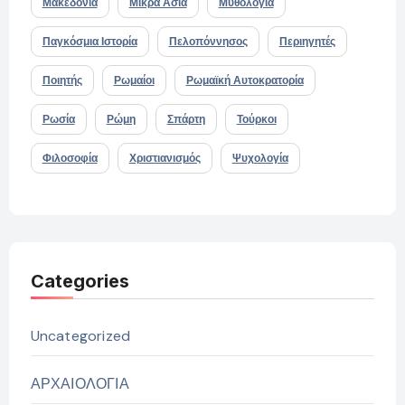
Μακεδονία
Μικρά Ασία
Μυθολογία
Παγκόσμια Ιστορία
Πελοπόννησος
Περιηγητές
Ποιητής
Ρωμαίοι
Ρωμαϊκή Αυτοκρατορία
Ρωσία
Ρώμη
Σπάρτη
Τούρκοι
Φιλοσοφία
Χριστιανισμός
Ψυχολογία
Categories
Uncategorized
ΑΡΧΑΙΟΛΟΓΙΑ