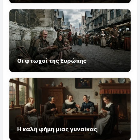
Οι φτωχοί της Ευρώπης
Η καλή φήμη μιας γυναίκας