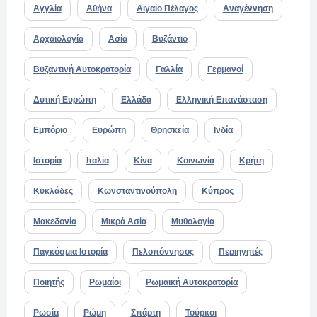
Αγγλία
Αθήνα
Αιγαίο Πέλαγος
Αναγέννηση
Αρχαιολογία
Ασία
Βυζάντιο
Βυζαντινή Αυτοκρατορία
Γαλλία
Γερμανοί
Δυτική Ευρώπη
Ελλάδα
Ελληνική Επανάσταση
Εμπόριο
Ευρώπη
Θρησκεία
Ινδία
Ιστορία
Ιταλία
Κίνα
Κοινωνία
Κρήτη
Κυκλάδες
Κωνσταντινούπολη
Κύπρος
Μακεδονία
Μικρά Ασία
Μυθολογία
Παγκόσμια Ιστορία
Πελοπόννησος
Περιηγητές
Ποιητής
Ρωμαίοι
Ρωμαϊκή Αυτοκρατορία
Ρωσία
Ρώμη
Σπάρτη
Τούρκοι