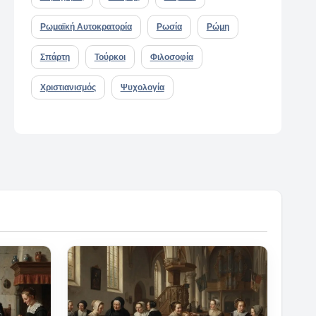
Ρωμαϊκή Αυτοκρατορία
Ρωσία
Ρώμη
Σπάρτη
Τούρκοι
Φιλοσοφία
Χριστιανισμός
Ψυχολογία