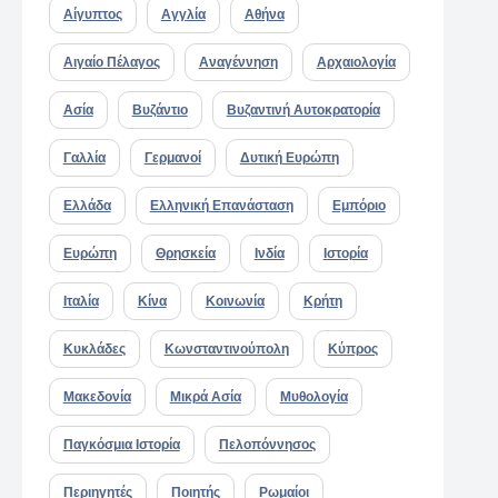
Αίγυπτος
Αγγλία
Αθήνα
Αιγαίο Πέλαγος
Αναγέννηση
Αρχαιολογία
Ασία
Βυζάντιο
Βυζαντινή Αυτοκρατορία
Γαλλία
Γερμανοί
Δυτική Ευρώπη
Ελλάδα
Ελληνική Επανάσταση
Εμπόριο
Ευρώπη
Θρησκεία
Ινδία
Ιστορία
Ιταλία
Κίνα
Κοινωνία
Κρήτη
Κυκλάδες
Κωνσταντινούπολη
Κύπρος
Μακεδονία
Μικρά Ασία
Μυθολογία
Παγκόσμια Ιστορία
Πελοπόννησος
Περιηγητές
Ποιητής
Ρωμαίοι