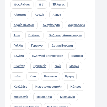
19ος Αιώνας
1821
Έλληνες
Αίγυπτος
Αγγλία
Αθήνα
Αιγαίο Πέλαγος
Αναγέννηση
Αρχαιολογία
Ασία
Βυζάντιο
Βυζαντινή Αυτοκρατορία
Γαλλία
Γερμανοί
Δυτική Ευρώπη
Ελλάδα
Ελληνική Επανάσταση
Εμπόριο
Ευρώπη
Θρησκεία
Ινδία
Ιστορία
Ιταλία
Κίνα
Κοινωνία
Κρήτη
Κυκλάδες
Κωνσταντινούπολη
Κύπρος
Μακεδονία
Μικρά Ασία
Μυθολογία