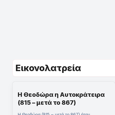
Εικονολατρεία
Η Θεοδώρα η Αυτοκράτειρα
(815 – μετά το 867)
Η Θεοδώρα (815 – μετά το 867) ήταν