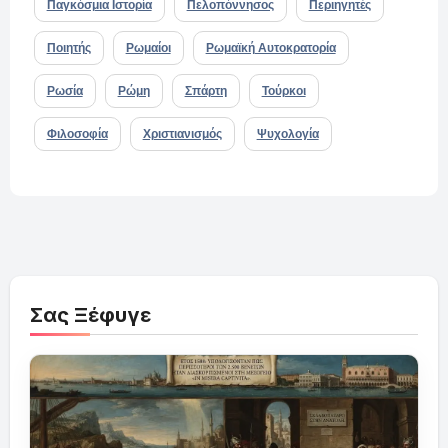
Παγκόσμια Ιστορία
Πελοπόννησος
Περιηγητές
Ποιητής
Ρωμαίοι
Ρωμαϊκή Αυτοκρατορία
Ρωσία
Ρώμη
Σπάρτη
Τούρκοι
Φιλοσοφία
Χριστιανισμός
Ψυχολογία
Σας Ξέφυγε