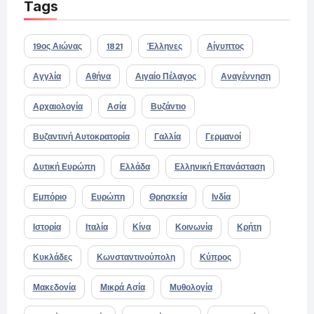
Tags
19ος Αιώνας
1821
Έλληνες
Αίγυπτος
Αγγλία
Αθήνα
Αιγαίο Πέλαγος
Αναγέννηση
Αρχαιολογία
Ασία
Βυζάντιο
Βυζαντινή Αυτοκρατορία
Γαλλία
Γερμανοί
Δυτική Ευρώπη
Ελλάδα
Ελληνική Επανάσταση
Εμπόριο
Ευρώπη
Θρησκεία
Ινδία
Ιστορία
Ιταλία
Κίνα
Κοινωνία
Κρήτη
Κυκλάδες
Κωνσταντινούπολη
Κύπρος
Μακεδονία
Μικρά Ασία
Μυθολογία