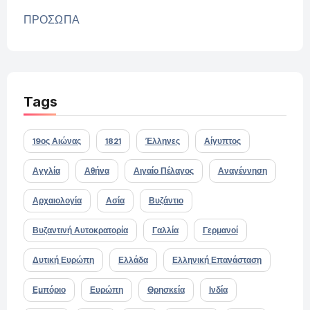
ΠΡΟΣΩΠΑ
Tags
19ος Αιώνας
1821
Έλληνες
Αίγυπτος
Αγγλία
Αθήνα
Αιγαίο Πέλαγος
Αναγέννηση
Αρχαιολογία
Ασία
Βυζάντιο
Βυζαντινή Αυτοκρατορία
Γαλλία
Γερμανοί
Δυτική Ευρώπη
Ελλάδα
Ελληνική Επανάσταση
Εμπόριο
Ευρώπη
Θρησκεία
Ινδία