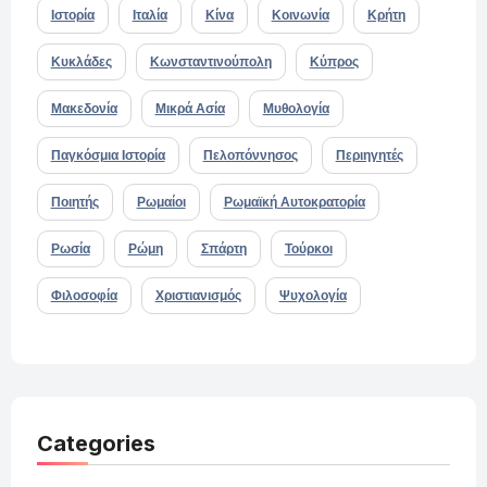
Ιστορία
Ιταλία
Κίνα
Κοινωνία
Κρήτη
Κυκλάδες
Κωνσταντινούπολη
Κύπρος
Μακεδονία
Μικρά Ασία
Μυθολογία
Παγκόσμια Ιστορία
Πελοπόννησος
Περιηγητές
Ποιητής
Ρωμαίοι
Ρωμαϊκή Αυτοκρατορία
Ρωσία
Ρώμη
Σπάρτη
Τούρκοι
Φιλοσοφία
Χριστιανισμός
Ψυχολογία
Categories