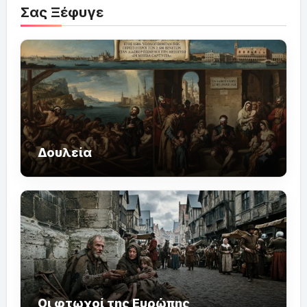
Σας Ξέφυγε
Δουλεία
Οι φτωχοί της Ευρώπης