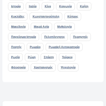
Ιστορία
Ιταλία
Κίνα
Κοινωνία
Κρήτη
Κυκλάδες
Κωνσταντινούπολη
Κύπρος
Μακεδονία
Μικρά Ασία
Μυθολογία
Παγκόσμια Ιστορία
Πελοπόννησος
Περιηγητές
Ποιητής
Ρωμαίοι
Ρωμαϊκή Αυτοκρατορία
Ρωσία
Ρώμη
Σπάρτη
Τούρκοι
Φιλοσοφία
Χριστιανισμός
Ψυχολογία