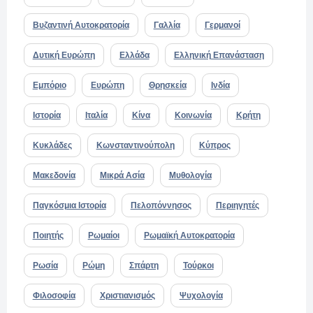
Βυζαντινή Αυτοκρατορία
Γαλλία
Γερμανοί
Δυτική Ευρώπη
Ελλάδα
Ελληνική Επανάσταση
Εμπόριο
Ευρώπη
Θρησκεία
Ινδία
Ιστορία
Ιταλία
Κίνα
Κοινωνία
Κρήτη
Κυκλάδες
Κωνσταντινούπολη
Κύπρος
Μακεδονία
Μικρά Ασία
Μυθολογία
Παγκόσμια Ιστορία
Πελοπόννησος
Περιηγητές
Ποιητής
Ρωμαίοι
Ρωμαϊκή Αυτοκρατορία
Ρωσία
Ρώμη
Σπάρτη
Τούρκοι
Φιλοσοφία
Χριστιανισμός
Ψυχολογία