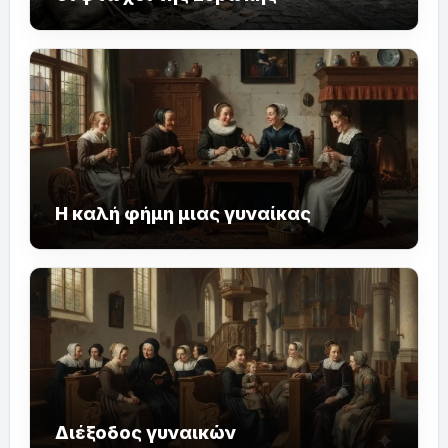
Η καλή φήμη μιας γυναίκας
Διέξοδος γυναικών