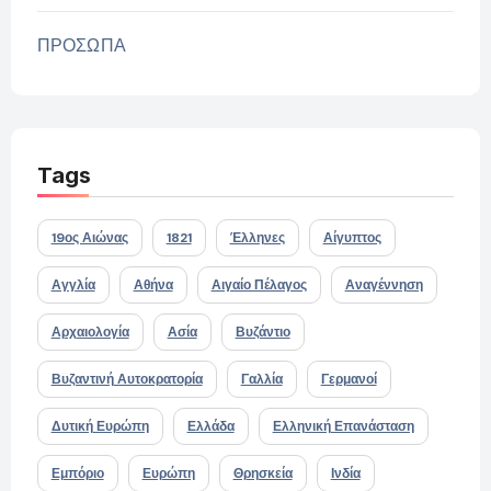
ΠΡΟΣΩΠΑ
Tags
19ος Αιώνας
1821
Έλληνες
Αίγυπτος
Αγγλία
Αθήνα
Αιγαίο Πέλαγος
Αναγέννηση
Αρχαιολογία
Ασία
Βυζάντιο
Βυζαντινή Αυτοκρατορία
Γαλλία
Γερμανοί
Δυτική Ευρώπη
Ελλάδα
Ελληνική Επανάσταση
Εμπόριο
Ευρώπη
Θρησκεία
Ινδία