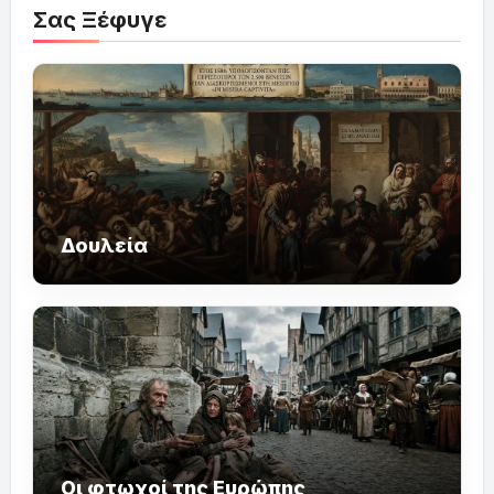
Σας Ξέφυγε
Δουλεία
Οι φτωχοί της Ευρώπης