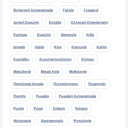
Βυζαντινή Αυτοκρατορία
Γαλλία
Γερμανοί
Δυτική Ευρώπη
Ελλάδα
Ελληνική Επανάσταση
Εμπόριο
Ευρώπη
Θρησκεία
Ινδία
Ιστορία
Ιταλία
Κίνα
Κοινωνία
Κρήτη
Κυκλάδες
Κωνσταντινούπολη
Κύπρος
Μακεδονία
Μικρά Ασία
Μυθολογία
Παγκόσμια Ιστορία
Πελοπόννησος
Περιηγητές
Ποιητής
Ρωμαίοι
Ρωμαϊκή Αυτοκρατορία
Ρωσία
Ρώμη
Σπάρτη
Τούρκοι
Φιλοσοφία
Χριστιανισμός
Ψυχολογία