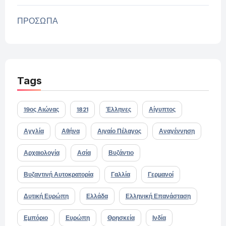
ΠΡΟΣΩΠΑ
Tags
19ος Αιώνας
1821
Έλληνες
Αίγυπτος
Αγγλία
Αθήνα
Αιγαίο Πέλαγος
Αναγέννηση
Αρχαιολογία
Ασία
Βυζάντιο
Βυζαντινή Αυτοκρατορία
Γαλλία
Γερμανοί
Δυτική Ευρώπη
Ελλάδα
Ελληνική Επανάσταση
Εμπόριο
Ευρώπη
Θρησκεία
Ινδία