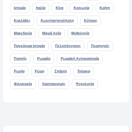
Ιστορία
Ιταλία
Κίνα
Κοινωνία
Κρήτη
Κυκλάδες
Κωνσταντινούπολη
Κύπρος
Μακεδονία
Μικρά Ασία
Μυθολογία
Παγκόσμια Ιστορία
Πελοπόννησος
Περιηγητές
Ποιητής
Ρωμαίοι
Ρωμαϊκή Αυτοκρατορία
Ρωσία
Ρώμη
Σπάρτη
Τούρκοι
Φιλοσοφία
Χριστιανισμός
Ψυχολογία