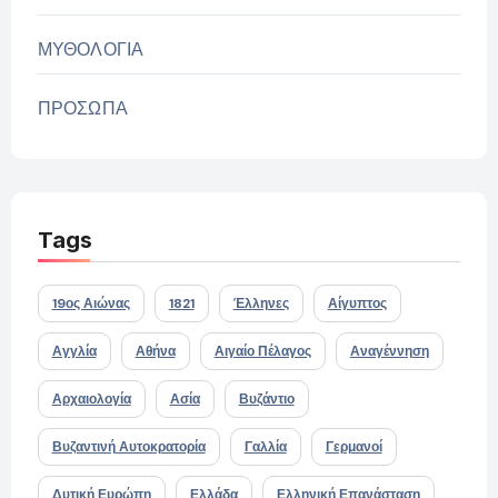
ΜΥΘΟΛΟΓΙΑ
ΠΡΟΣΩΠΑ
Tags
19ος Αιώνας
1821
Έλληνες
Αίγυπτος
Αγγλία
Αθήνα
Αιγαίο Πέλαγος
Αναγέννηση
Αρχαιολογία
Ασία
Βυζάντιο
Βυζαντινή Αυτοκρατορία
Γαλλία
Γερμανοί
Δυτική Ευρώπη
Ελλάδα
Ελληνική Επανάσταση