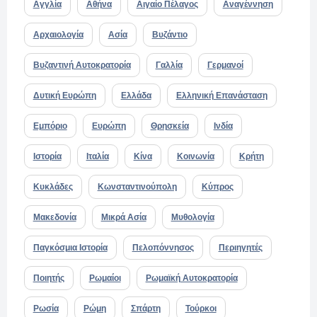
Αγγλία
Αθήνα
Αιγαίο Πέλαγος
Αναγέννηση
Αρχαιολογία
Ασία
Βυζάντιο
Βυζαντινή Αυτοκρατορία
Γαλλία
Γερμανοί
Δυτική Ευρώπη
Ελλάδα
Ελληνική Επανάσταση
Εμπόριο
Ευρώπη
Θρησκεία
Ινδία
Ιστορία
Ιταλία
Κίνα
Κοινωνία
Κρήτη
Κυκλάδες
Κωνσταντινούπολη
Κύπρος
Μακεδονία
Μικρά Ασία
Μυθολογία
Παγκόσμια Ιστορία
Πελοπόννησος
Περιηγητές
Ποιητής
Ρωμαίοι
Ρωμαϊκή Αυτοκρατορία
Ρωσία
Ρώμη
Σπάρτη
Τούρκοι