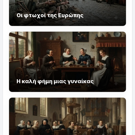
Οι φτωχοί της Ευρώπης
Η καλή φήμη μιας γυναίκας