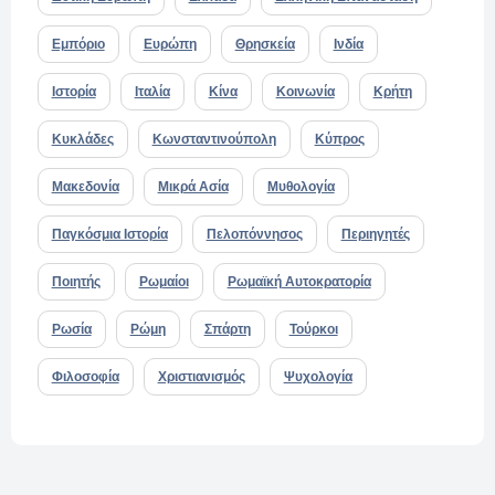
Εμπόριο
Ευρώπη
Θρησκεία
Ινδία
Ιστορία
Ιταλία
Κίνα
Κοινωνία
Κρήτη
Κυκλάδες
Κωνσταντινούπολη
Κύπρος
Μακεδονία
Μικρά Ασία
Μυθολογία
Παγκόσμια Ιστορία
Πελοπόννησος
Περιηγητές
Ποιητής
Ρωμαίοι
Ρωμαϊκή Αυτοκρατορία
Ρωσία
Ρώμη
Σπάρτη
Τούρκοι
Φιλοσοφία
Χριστιανισμός
Ψυχολογία