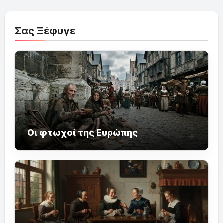
Σας Ξέφυγε
Οι φτωχοί της Ευρώπης