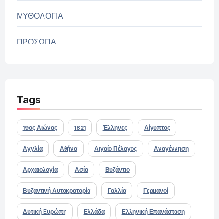
ΜΥΘΟΛΟΓΙΑ
ΠΡΟΣΩΠΑ
Tags
19ος Αιώνας
1821
Έλληνες
Αίγυπτος
Αγγλία
Αθήνα
Αιγαίο Πέλαγος
Αναγέννηση
Αρχαιολογία
Ασία
Βυζάντιο
Βυζαντινή Αυτοκρατορία
Γαλλία
Γερμανοί
Δυτική Ευρώπη
Ελλάδα
Ελληνική Επανάσταση