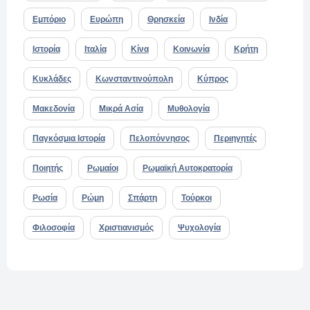
Εμπόριο
Ευρώπη
Θρησκεία
Ινδία
Ιστορία
Ιταλία
Κίνα
Κοινωνία
Κρήτη
Κυκλάδες
Κωνσταντινούπολη
Κύπρος
Μακεδονία
Μικρά Ασία
Μυθολογία
Παγκόσμια Ιστορία
Πελοπόννησος
Περιηγητές
Ποιητής
Ρωμαίοι
Ρωμαϊκή Αυτοκρατορία
Ρωσία
Ρώμη
Σπάρτη
Τούρκοι
Φιλοσοφία
Χριστιανισμός
Ψυχολογία