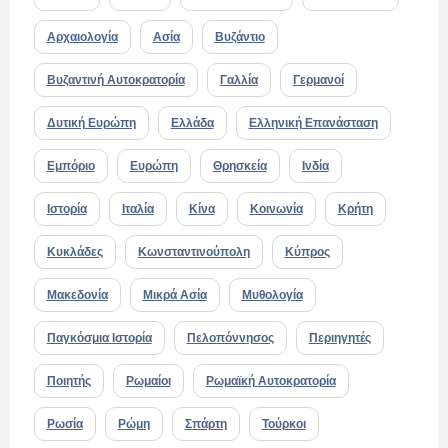
Αρχαιολογία
Ασία
Βυζάντιο
Βυζαντινή Αυτοκρατορία
Γαλλία
Γερμανοί
Δυτική Ευρώπη
Ελλάδα
Ελληνική Επανάσταση
Εμπόριο
Ευρώπη
Θρησκεία
Ινδία
Ιστορία
Ιταλία
Κίνα
Κοινωνία
Κρήτη
Κυκλάδες
Κωνσταντινούπολη
Κύπρος
Μακεδονία
Μικρά Ασία
Μυθολογία
Παγκόσμια Ιστορία
Πελοπόννησος
Περιηγητές
Ποιητής
Ρωμαίοι
Ρωμαϊκή Αυτοκρατορία
Ρωσία
Ρώμη
Σπάρτη
Τούρκοι