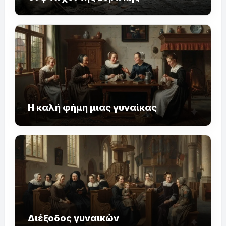
Η καλή φήμη μιας γυναίκας
Διέξοδος γυναικών