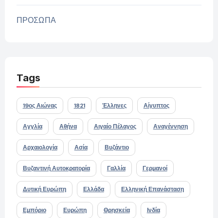
ΠΡΟΣΩΠΑ
Tags
19ος Αιώνας
1821
Έλληνες
Αίγυπτος
Αγγλία
Αθήνα
Αιγαίο Πέλαγος
Αναγέννηση
Αρχαιολογία
Ασία
Βυζάντιο
Βυζαντινή Αυτοκρατορία
Γαλλία
Γερμανοί
Δυτική Ευρώπη
Ελλάδα
Ελληνική Επανάσταση
Εμπόριο
Ευρώπη
Θρησκεία
Ινδία