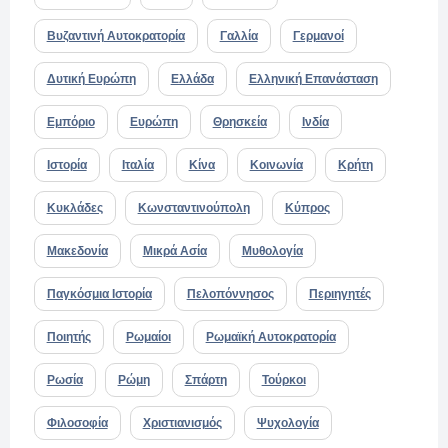
Βυζαντινή Αυτοκρατορία
Γαλλία
Γερμανοί
Δυτική Ευρώπη
Ελλάδα
Ελληνική Επανάσταση
Εμπόριο
Ευρώπη
Θρησκεία
Ινδία
Ιστορία
Ιταλία
Κίνα
Κοινωνία
Κρήτη
Κυκλάδες
Κωνσταντινούπολη
Κύπρος
Μακεδονία
Μικρά Ασία
Μυθολογία
Παγκόσμια Ιστορία
Πελοπόννησος
Περιηγητές
Ποιητής
Ρωμαίοι
Ρωμαϊκή Αυτοκρατορία
Ρωσία
Ρώμη
Σπάρτη
Τούρκοι
Φιλοσοφία
Χριστιανισμός
Ψυχολογία