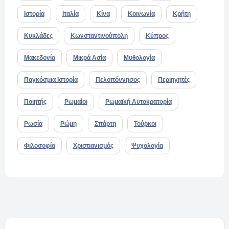
Ιστορία
Ιταλία
Κίνα
Κοινωνία
Κρήτη
Κυκλάδες
Κωνσταντινούπολη
Κύπρος
Μακεδονία
Μικρά Ασία
Μυθολογία
Παγκόσμια Ιστορία
Πελοπόννησος
Περιηγητές
Ποιητής
Ρωμαίοι
Ρωμαϊκή Αυτοκρατορία
Ρωσία
Ρώμη
Σπάρτη
Τούρκοι
Φιλοσοφία
Χριστιανισμός
Ψυχολογία