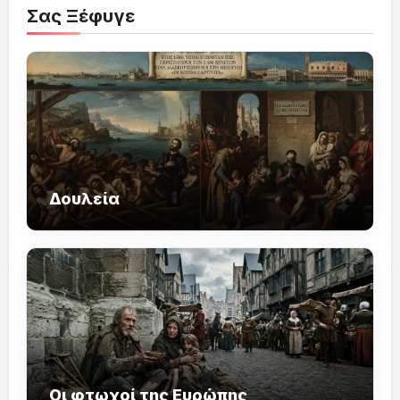
Σας Ξέφυγε
Δουλεία
Οι φτωχοί της Ευρώπης