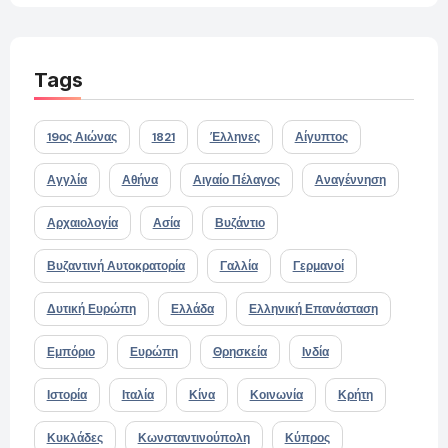
Tags
19ος Αιώνας
1821
Έλληνες
Αίγυπτος
Αγγλία
Αθήνα
Αιγαίο Πέλαγος
Αναγέννηση
Αρχαιολογία
Ασία
Βυζάντιο
Βυζαντινή Αυτοκρατορία
Γαλλία
Γερμανοί
Δυτική Ευρώπη
Ελλάδα
Ελληνική Επανάσταση
Εμπόριο
Ευρώπη
Θρησκεία
Ινδία
Ιστορία
Ιταλία
Κίνα
Κοινωνία
Κρήτη
Κυκλάδες
Κωνσταντινούπολη
Κύπρος