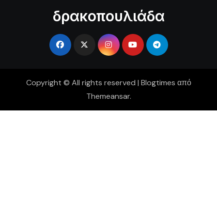
δρακοπουλιάδα
Copyright © All rights reserved
|
Blogtimes
από
Themeansar
.