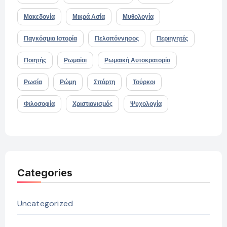
Μακεδονία
Μικρά Ασία
Μυθολογία
Παγκόσμια Ιστορία
Πελοπόννησος
Περιηγητές
Ποιητής
Ρωμαίοι
Ρωμαϊκή Αυτοκρατορία
Ρωσία
Ρώμη
Σπάρτη
Τούρκοι
Φιλοσοφία
Χριστιανισμός
Ψυχολογία
Categories
Uncategorized