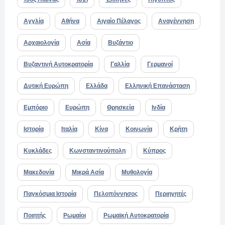
Αγγλία
Αθήνα
Αιγαίο Πέλαγος
Αναγέννηση
Αρχαιολογία
Ασία
Βυζάντιο
Βυζαντινή Αυτοκρατορία
Γαλλία
Γερμανοί
Δυτική Ευρώπη
Ελλάδα
Ελληνική Επανάσταση
Εμπόριο
Ευρώπη
Θρησκεία
Ινδία
Ιστορία
Ιταλία
Κίνα
Κοινωνία
Κρήτη
Κυκλάδες
Κωνσταντινούπολη
Κύπρος
Μακεδονία
Μικρά Ασία
Μυθολογία
Παγκόσμια Ιστορία
Πελοπόννησος
Περιηγητές
Ποιητής
Ρωμαίοι
Ρωμαϊκή Αυτοκρατορία