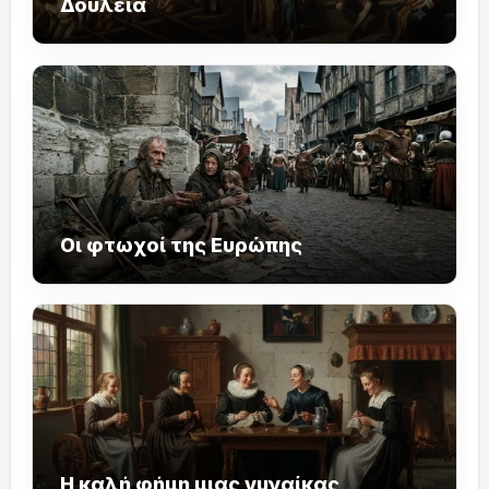
Δουλεία
Οι φτωχοί της Ευρώπης
Η καλή φήμη μιας γυναίκας