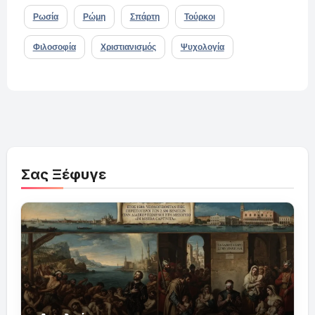
Ρωσία
Ρώμη
Σπάρτη
Τούρκοι
Φιλοσοφία
Χριστιανισμός
Ψυχολογία
Σας Ξέφυγε