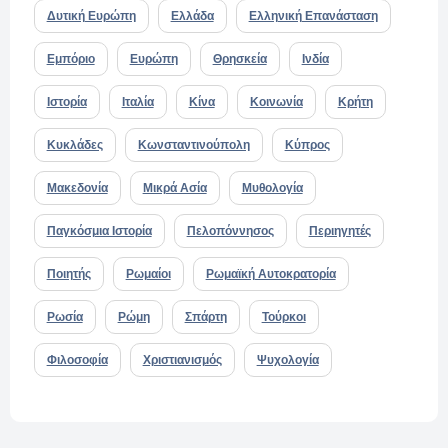
Δυτική Ευρώπη
Ελλάδα
Ελληνική Επανάσταση
Εμπόριο
Ευρώπη
Θρησκεία
Ινδία
Ιστορία
Ιταλία
Κίνα
Κοινωνία
Κρήτη
Κυκλάδες
Κωνσταντινούπολη
Κύπρος
Μακεδονία
Μικρά Ασία
Μυθολογία
Παγκόσμια Ιστορία
Πελοπόννησος
Περιηγητές
Ποιητής
Ρωμαίοι
Ρωμαϊκή Αυτοκρατορία
Ρωσία
Ρώμη
Σπάρτη
Τούρκοι
Φιλοσοφία
Χριστιανισμός
Ψυχολογία