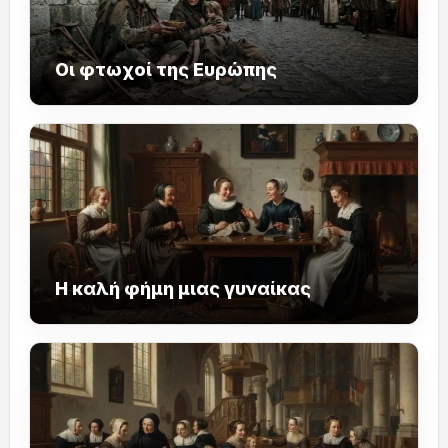
Οι φτωχοί της Ευρώπης
Η καλή φήμη μιας γυναίκας