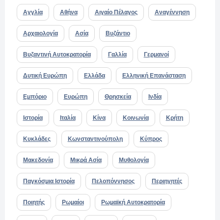
Αγγλία
Αθήνα
Αιγαίο Πέλαγος
Αναγέννηση
Αρχαιολογία
Ασία
Βυζάντιο
Βυζαντινή Αυτοκρατορία
Γαλλία
Γερμανοί
Δυτική Ευρώπη
Ελλάδα
Ελληνική Επανάσταση
Εμπόριο
Ευρώπη
Θρησκεία
Ινδία
Ιστορία
Ιταλία
Κίνα
Κοινωνία
Κρήτη
Κυκλάδες
Κωνσταντινούπολη
Κύπρος
Μακεδονία
Μικρά Ασία
Μυθολογία
Παγκόσμια Ιστορία
Πελοπόννησος
Περιηγητές
Ποιητής
Ρωμαίοι
Ρωμαϊκή Αυτοκρατορία