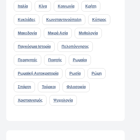
Ιταλία
Κίνα
Κοινωνία
Κρήτη
Κυκλάδες
Κωνσταντινούπολη
Κύπρος
Μακεδονία
Μικρά Ασία
Μυθολογία
Παγκόσμια Ιστορία
Πελοπόννησος
Περιηγητές
Ποιητής
Ρωμαίοι
Ρωμαϊκή Αυτοκρατορία
Ρωσία
Ρώμη
Σπάρτη
Τούρκοι
Φιλοσοφία
Χριστιανισμός
Ψυχολογία