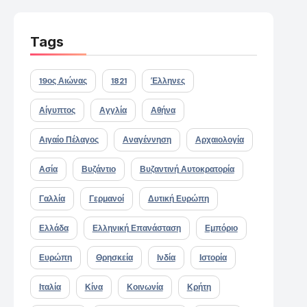
Tags
19ος Αιώνας
1821
Έλληνες
Αίγυπτος
Αγγλία
Αθήνα
Αιγαίο Πέλαγος
Αναγέννηση
Αρχαιολογία
Ασία
Βυζάντιο
Βυζαντινή Αυτοκρατορία
Γαλλία
Γερμανοί
Δυτική Ευρώπη
Ελλάδα
Ελληνική Επανάσταση
Εμπόριο
Ευρώπη
Θρησκεία
Ινδία
Ιστορία
Ιταλία
Κίνα
Κοινωνία
Κρήτη