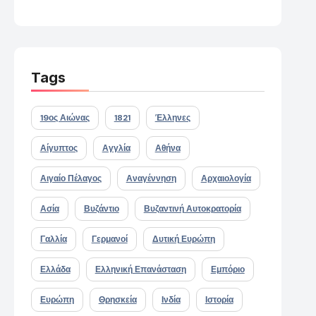
Tags
19ος Αιώνας
1821
Έλληνες
Αίγυπτος
Αγγλία
Αθήνα
Αιγαίο Πέλαγος
Αναγέννηση
Αρχαιολογία
Ασία
Βυζάντιο
Βυζαντινή Αυτοκρατορία
Γαλλία
Γερμανοί
Δυτική Ευρώπη
Ελλάδα
Ελληνική Επανάσταση
Εμπόριο
Ευρώπη
Θρησκεία
Ινδία
Ιστορία