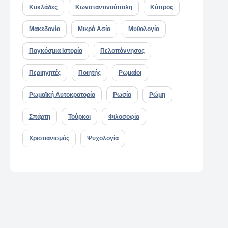
Κυκλάδες
Κωνσταντινούπολη
Κύπρος
Μακεδονία
Μικρά Ασία
Μυθολογία
Παγκόσμια Ιστορία
Πελοπόννησος
Περιηγητές
Ποιητής
Ρωμαίοι
Ρωμαϊκή Αυτοκρατορία
Ρωσία
Ρώμη
Σπάρτη
Τούρκοι
Φιλοσοφία
Χριστιανισμός
Ψυχολογία