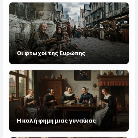
Οι φτωχοί της Ευρώπης
Η καλή φήμη μιας γυναίκας