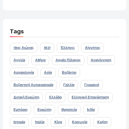
Tags
19ος Αιώνας
1821
Έλληνες
Αίγυπτος
Αγγλία
Αθήνα
Αιγαίο Πέλαγος
Αναγέννηση
Αρχαιολογία
Ασία
Βυζάντιο
Βυζαντινή Αυτοκρατορία
Γαλλία
Γερμανοί
Δυτική Ευρώπη
Ελλάδα
Ελληνική Επανάσταση
Εμπόριο
Ευρώπη
Θρησκεία
Ινδία
Ιστορία
Ιταλία
Κίνα
Κοινωνία
Κρήτη