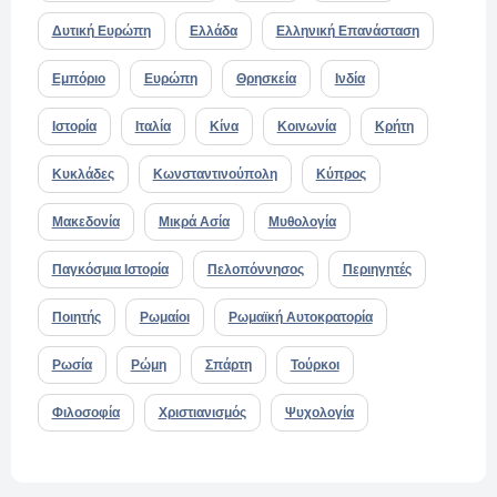
Δυτική Ευρώπη
Ελλάδα
Ελληνική Επανάσταση
Εμπόριο
Ευρώπη
Θρησκεία
Ινδία
Ιστορία
Ιταλία
Κίνα
Κοινωνία
Κρήτη
Κυκλάδες
Κωνσταντινούπολη
Κύπρος
Μακεδονία
Μικρά Ασία
Μυθολογία
Παγκόσμια Ιστορία
Πελοπόννησος
Περιηγητές
Ποιητής
Ρωμαίοι
Ρωμαϊκή Αυτοκρατορία
Ρωσία
Ρώμη
Σπάρτη
Τούρκοι
Φιλοσοφία
Χριστιανισμός
Ψυχολογία