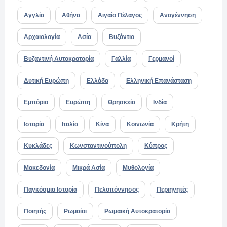
Αγγλία
Αθήνα
Αιγαίο Πέλαγος
Αναγέννηση
Αρχαιολογία
Ασία
Βυζάντιο
Βυζαντινή Αυτοκρατορία
Γαλλία
Γερμανοί
Δυτική Ευρώπη
Ελλάδα
Ελληνική Επανάσταση
Εμπόριο
Ευρώπη
Θρησκεία
Ινδία
Ιστορία
Ιταλία
Κίνα
Κοινωνία
Κρήτη
Κυκλάδες
Κωνσταντινούπολη
Κύπρος
Μακεδονία
Μικρά Ασία
Μυθολογία
Παγκόσμια Ιστορία
Πελοπόννησος
Περιηγητές
Ποιητής
Ρωμαίοι
Ρωμαϊκή Αυτοκρατορία