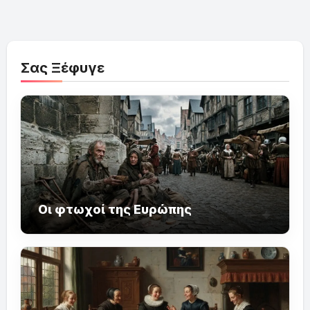
Σας Ξέφυγε
Οι φτωχοί της Ευρώπης