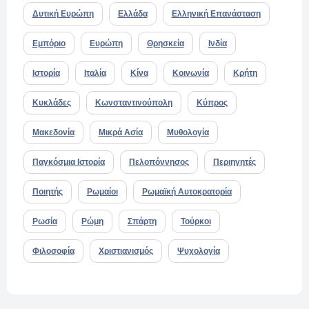
Δυτική Ευρώπη
Ελλάδα
Ελληνική Επανάσταση
Εμπόριο
Ευρώπη
Θρησκεία
Ινδία
Ιστορία
Ιταλία
Κίνα
Κοινωνία
Κρήτη
Κυκλάδες
Κωνσταντινούπολη
Κύπρος
Μακεδονία
Μικρά Ασία
Μυθολογία
Παγκόσμια Ιστορία
Πελοπόννησος
Περιηγητές
Ποιητής
Ρωμαίοι
Ρωμαϊκή Αυτοκρατορία
Ρωσία
Ρώμη
Σπάρτη
Τούρκοι
Φιλοσοφία
Χριστιανισμός
Ψυχολογία