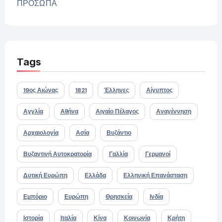
ΠΡΟΣΩΠΑ
Tags
19ος Αιώνας
1821
Έλληνες
Αίγυπτος
Αγγλία
Αθήνα
Αιγαίο Πέλαγος
Αναγέννηση
Αρχαιολογία
Ασία
Βυζάντιο
Βυζαντινή Αυτοκρατορία
Γαλλία
Γερμανοί
Δυτική Ευρώπη
Ελλάδα
Ελληνική Επανάσταση
Εμπόριο
Ευρώπη
Θρησκεία
Ινδία
Ιστορία
Ιταλία
Κίνα
Κοινωνία
Κρήτη