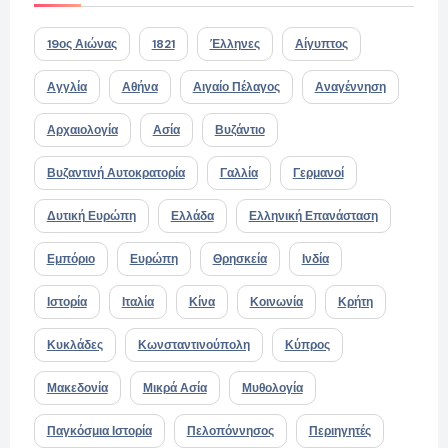
19ος Αιώνας
1821
Έλληνες
Αίγυπτος
Αγγλία
Αθήνα
Αιγαίο Πέλαγος
Αναγέννηση
Αρχαιολογία
Ασία
Βυζάντιο
Βυζαντινή Αυτοκρατορία
Γαλλία
Γερμανοί
Δυτική Ευρώπη
Ελλάδα
Ελληνική Επανάσταση
Εμπόριο
Ευρώπη
Θρησκεία
Ινδία
Ιστορία
Ιταλία
Κίνα
Κοινωνία
Κρήτη
Κυκλάδες
Κωνσταντινούπολη
Κύπρος
Μακεδονία
Μικρά Ασία
Μυθολογία
Παγκόσμια Ιστορία
Πελοπόννησος
Περιηγητές