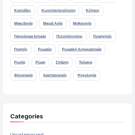
Κυκλάδες
Κωνσταντινούπολη
Κύπρος
Μακεδονία
Μικρά Ασία
Μυθολογία
Παγκόσμια Ιστορία
Πελοπόννησος
Περιηγητές
Ποιητής
Ρωμαίοι
Ρωμαϊκή Αυτοκρατορία
Ρωσία
Ρώμη
Σπάρτη
Τούρκοι
Φιλοσοφία
Χριστιανισμός
Ψυχολογία
Categories
Uncategorized