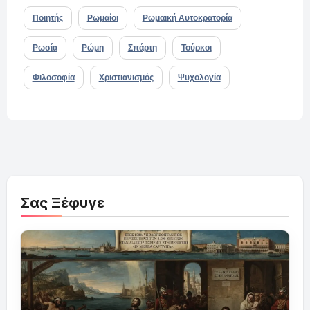
Ποιητής
Ρωμαίοι
Ρωμαϊκή Αυτοκρατορία
Ρωσία
Ρώμη
Σπάρτη
Τούρκοι
Φιλοσοφία
Χριστιανισμός
Ψυχολογία
Σας Ξέφυγε