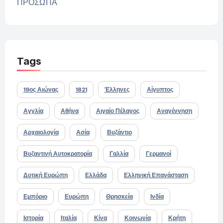
ΠΡΟΣΩΠΑ
Tags
19ος Αιώνας
1821
Έλληνες
Αίγυπτος
Αγγλία
Αθήνα
Αιγαίο Πέλαγος
Αναγέννηση
Αρχαιολογία
Ασία
Βυζάντιο
Βυζαντινή Αυτοκρατορία
Γαλλία
Γερμανοί
Δυτική Ευρώπη
Ελλάδα
Ελληνική Επανάσταση
Εμπόριο
Ευρώπη
Θρησκεία
Ινδία
Ιστορία
Ιταλία
Κίνα
Κοινωνία
Κρήτη