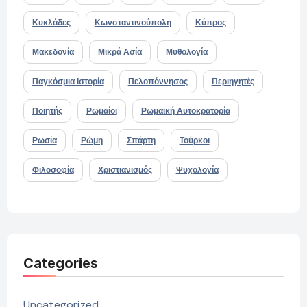
Κυκλάδες
Κωνσταντινούπολη
Κύπρος
Μακεδονία
Μικρά Ασία
Μυθολογία
Παγκόσμια Ιστορία
Πελοπόννησος
Περιηγητές
Ποιητής
Ρωμαίοι
Ρωμαϊκή Αυτοκρατορία
Ρωσία
Ρώμη
Σπάρτη
Τούρκοι
Φιλοσοφία
Χριστιανισμός
Ψυχολογία
Categories
Uncategorized