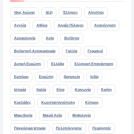
19ος Αιώνας
1821
Έλληνες
Αίγυπτος
Αγγλία
Αθήνα
Αιγαίο Πέλαγος
Αναγέννηση
Αρχαιολογία
Ασία
Βυζάντιο
Βυζαντινή Αυτοκρατορία
Γαλλία
Γερμανοί
Δυτική Ευρώπη
Ελλάδα
Ελληνική Επανάσταση
Εμπόριο
Ευρώπη
Θρησκεία
Ινδία
Ιστορία
Ιταλία
Κίνα
Κοινωνία
Κρήτη
Κυκλάδες
Κωνσταντινούπολη
Κύπρος
Μακεδονία
Μικρά Ασία
Μυθολογία
Παγκόσμια Ιστορία
Πελοπόννησος
Περιηγητές