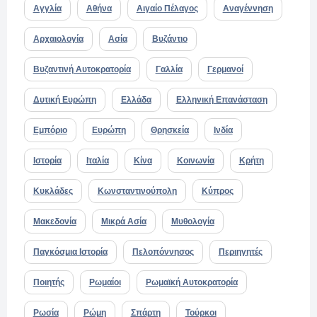
Αγγλία
Αθήνα
Αιγαίο Πέλαγος
Αναγέννηση
Αρχαιολογία
Ασία
Βυζάντιο
Βυζαντινή Αυτοκρατορία
Γαλλία
Γερμανοί
Δυτική Ευρώπη
Ελλάδα
Ελληνική Επανάσταση
Εμπόριο
Ευρώπη
Θρησκεία
Ινδία
Ιστορία
Ιταλία
Κίνα
Κοινωνία
Κρήτη
Κυκλάδες
Κωνσταντινούπολη
Κύπρος
Μακεδονία
Μικρά Ασία
Μυθολογία
Παγκόσμια Ιστορία
Πελοπόννησος
Περιηγητές
Ποιητής
Ρωμαίοι
Ρωμαϊκή Αυτοκρατορία
Ρωσία
Ρώμη
Σπάρτη
Τούρκοι