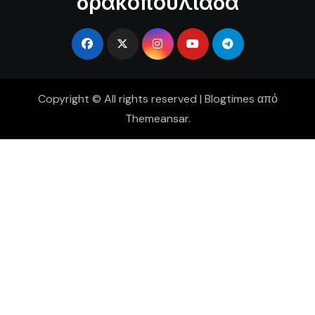
δρακοπουλιάδα
Copyright © All rights reserved
|
Blogtimes
από
Themeansar
.