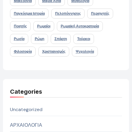
Μακεδονία
Μικρά Ασία
Μυθολογία
Παγκόσμια Ιστορία
Πελοπόννησος
Περιηγητές
Ποιητής
Ρωμαίοι
Ρωμαϊκή Αυτοκρατορία
Ρωσία
Ρώμη
Σπάρτη
Τούρκοι
Φιλοσοφία
Χριστιανισμός
Ψυχολογία
Categories
Uncategorized
ΑΡΧΑΙΟΛΟΓΙΑ