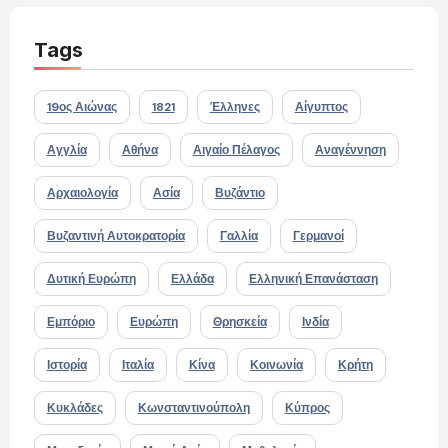
Tags
19ος Αιώνας
1821
Έλληνες
Αίγυπτος
Αγγλία
Αθήνα
Αιγαίο Πέλαγος
Αναγέννηση
Αρχαιολογία
Ασία
Βυζάντιο
Βυζαντινή Αυτοκρατορία
Γαλλία
Γερμανοί
Δυτική Ευρώπη
Ελλάδα
Ελληνική Επανάσταση
Εμπόριο
Ευρώπη
Θρησκεία
Ινδία
Ιστορία
Ιταλία
Κίνα
Κοινωνία
Κρήτη
Κυκλάδες
Κωνσταντινούπολη
Κύπρος