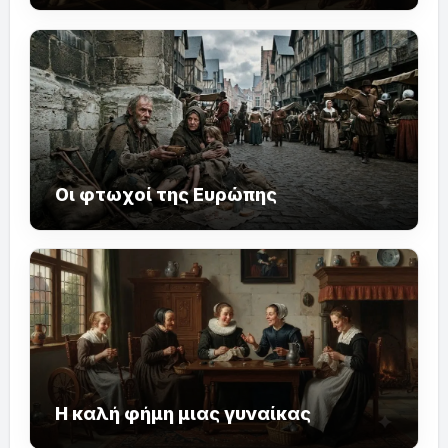
Οι φτωχοί της Ευρώπης
Η καλή φήμη μιας γυναίκας