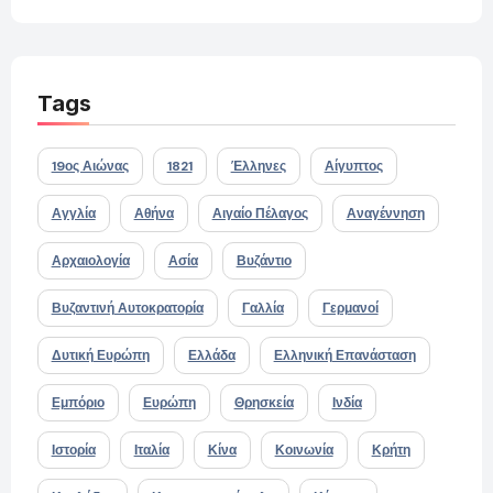
Tags
19ος Αιώνας
1821
Έλληνες
Αίγυπτος
Αγγλία
Αθήνα
Αιγαίο Πέλαγος
Αναγέννηση
Αρχαιολογία
Ασία
Βυζάντιο
Βυζαντινή Αυτοκρατορία
Γαλλία
Γερμανοί
Δυτική Ευρώπη
Ελλάδα
Ελληνική Επανάσταση
Εμπόριο
Ευρώπη
Θρησκεία
Ινδία
Ιστορία
Ιταλία
Κίνα
Κοινωνία
Κρήτη