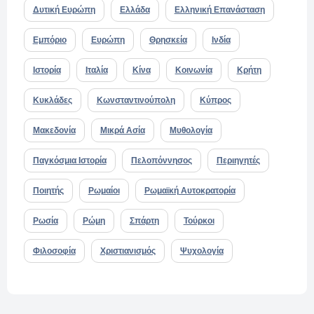
Δυτική Ευρώπη
Ελλάδα
Ελληνική Επανάσταση
Εμπόριο
Ευρώπη
Θρησκεία
Ινδία
Ιστορία
Ιταλία
Κίνα
Κοινωνία
Κρήτη
Κυκλάδες
Κωνσταντινούπολη
Κύπρος
Μακεδονία
Μικρά Ασία
Μυθολογία
Παγκόσμια Ιστορία
Πελοπόννησος
Περιηγητές
Ποιητής
Ρωμαίοι
Ρωμαϊκή Αυτοκρατορία
Ρωσία
Ρώμη
Σπάρτη
Τούρκοι
Φιλοσοφία
Χριστιανισμός
Ψυχολογία