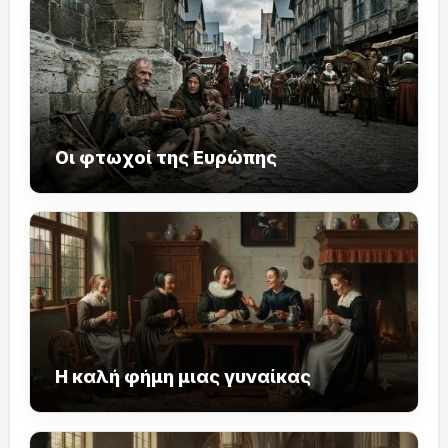
Οι φτωχοί της Ευρώπης
Η καλή φήμη μιας γυναίκας