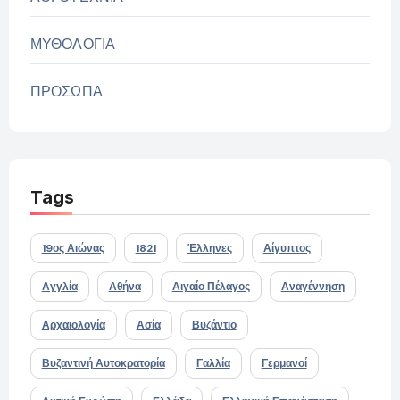
ΜΥΘΟΛΟΓΙΑ
ΠΡΟΣΩΠΑ
Tags
19ος Αιώνας
1821
Έλληνες
Αίγυπτος
Αγγλία
Αθήνα
Αιγαίο Πέλαγος
Αναγέννηση
Αρχαιολογία
Ασία
Βυζάντιο
Βυζαντινή Αυτοκρατορία
Γαλλία
Γερμανοί