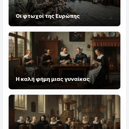
Οι φτωχοί της Ευρώπης
Η καλή φήμη μιας γυναίκας