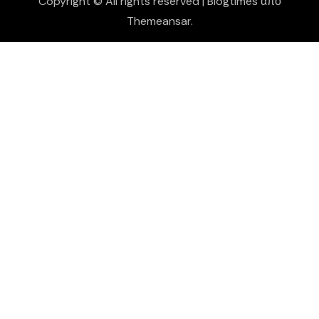
Copyright © All rights reserved
|
Blogtimes
από
Themeansar
.