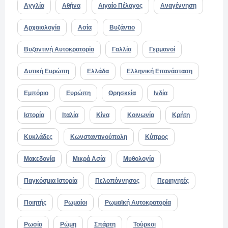
Αγγλία
Αθήνα
Αιγαίο Πέλαγος
Αναγέννηση
Αρχαιολογία
Ασία
Βυζάντιο
Βυζαντινή Αυτοκρατορία
Γαλλία
Γερμανοί
Δυτική Ευρώπη
Ελλάδα
Ελληνική Επανάσταση
Εμπόριο
Ευρώπη
Θρησκεία
Ινδία
Ιστορία
Ιταλία
Κίνα
Κοινωνία
Κρήτη
Κυκλάδες
Κωνσταντινούπολη
Κύπρος
Μακεδονία
Μικρά Ασία
Μυθολογία
Παγκόσμια Ιστορία
Πελοπόννησος
Περιηγητές
Ποιητής
Ρωμαίοι
Ρωμαϊκή Αυτοκρατορία
Ρωσία
Ρώμη
Σπάρτη
Τούρκοι