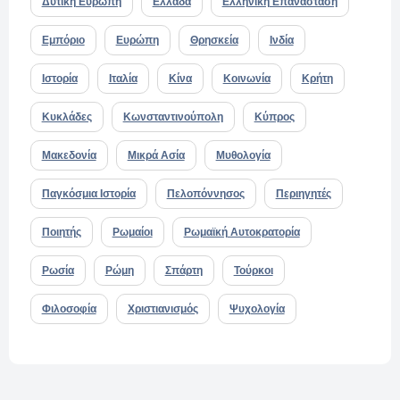
Δυτική Ευρώπη
Ελλάδα
Ελληνική Επανάσταση
Εμπόριο
Ευρώπη
Θρησκεία
Ινδία
Ιστορία
Ιταλία
Κίνα
Κοινωνία
Κρήτη
Κυκλάδες
Κωνσταντινούπολη
Κύπρος
Μακεδονία
Μικρά Ασία
Μυθολογία
Παγκόσμια Ιστορία
Πελοπόννησος
Περιηγητές
Ποιητής
Ρωμαίοι
Ρωμαϊκή Αυτοκρατορία
Ρωσία
Ρώμη
Σπάρτη
Τούρκοι
Φιλοσοφία
Χριστιανισμός
Ψυχολογία