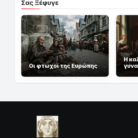
Σας Ξέφυγε
Η κα
Οι φτωχοί της Ευρώπης
γυνα