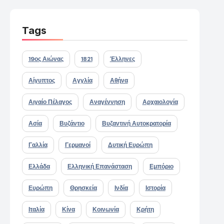
Tags
19ος Αιώνας
1821
Έλληνες
Αίγυπτος
Αγγλία
Αθήνα
Αιγαίο Πέλαγος
Αναγέννηση
Αρχαιολογία
Ασία
Βυζάντιο
Βυζαντινή Αυτοκρατορία
Γαλλία
Γερμανοί
Δυτική Ευρώπη
Ελλάδα
Ελληνική Επανάσταση
Εμπόριο
Ευρώπη
Θρησκεία
Ινδία
Ιστορία
Ιταλία
Κίνα
Κοινωνία
Κρήτη