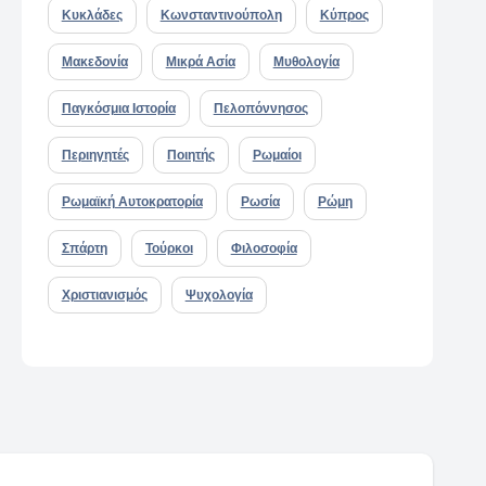
Κυκλάδες
Κωνσταντινούπολη
Κύπρος
Μακεδονία
Μικρά Ασία
Μυθολογία
Παγκόσμια Ιστορία
Πελοπόννησος
Περιηγητές
Ποιητής
Ρωμαίοι
Ρωμαϊκή Αυτοκρατορία
Ρωσία
Ρώμη
Σπάρτη
Τούρκοι
Φιλοσοφία
Χριστιανισμός
Ψυχολογία