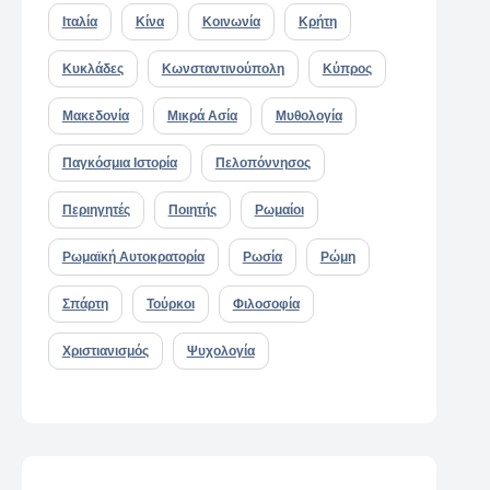
Ιταλία
Κίνα
Κοινωνία
Κρήτη
Κυκλάδες
Κωνσταντινούπολη
Κύπρος
Μακεδονία
Μικρά Ασία
Μυθολογία
Παγκόσμια Ιστορία
Πελοπόννησος
Περιηγητές
Ποιητής
Ρωμαίοι
Ρωμαϊκή Αυτοκρατορία
Ρωσία
Ρώμη
Σπάρτη
Τούρκοι
Φιλοσοφία
Χριστιανισμός
Ψυχολογία