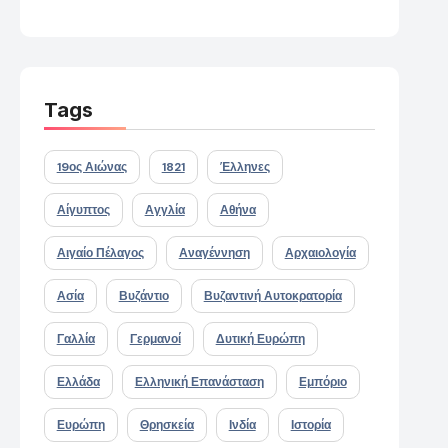
Tags
19ος Αιώνας
1821
Έλληνες
Αίγυπτος
Αγγλία
Αθήνα
Αιγαίο Πέλαγος
Αναγέννηση
Αρχαιολογία
Ασία
Βυζάντιο
Βυζαντινή Αυτοκρατορία
Γαλλία
Γερμανοί
Δυτική Ευρώπη
Ελλάδα
Ελληνική Επανάσταση
Εμπόριο
Ευρώπη
Θρησκεία
Ινδία
Ιστορία