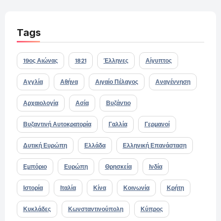
Tags
19ος Αιώνας
1821
Έλληνες
Αίγυπτος
Αγγλία
Αθήνα
Αιγαίο Πέλαγος
Αναγέννηση
Αρχαιολογία
Ασία
Βυζάντιο
Βυζαντινή Αυτοκρατορία
Γαλλία
Γερμανοί
Δυτική Ευρώπη
Ελλάδα
Ελληνική Επανάσταση
Εμπόριο
Ευρώπη
Θρησκεία
Ινδία
Ιστορία
Ιταλία
Κίνα
Κοινωνία
Κρήτη
Κυκλάδες
Κωνσταντινούπολη
Κύπρος