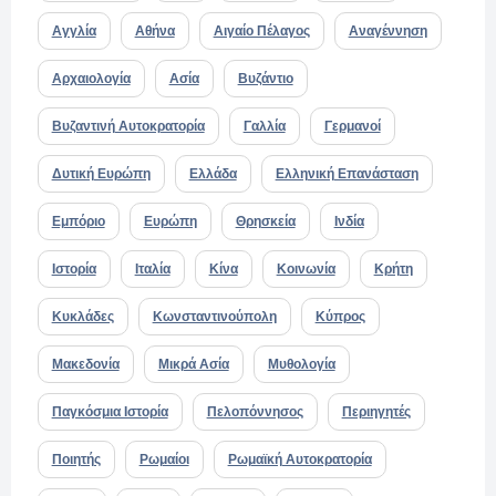
Αγγλία
Αθήνα
Αιγαίο Πέλαγος
Αναγέννηση
Αρχαιολογία
Ασία
Βυζάντιο
Βυζαντινή Αυτοκρατορία
Γαλλία
Γερμανοί
Δυτική Ευρώπη
Ελλάδα
Ελληνική Επανάσταση
Εμπόριο
Ευρώπη
Θρησκεία
Ινδία
Ιστορία
Ιταλία
Κίνα
Κοινωνία
Κρήτη
Κυκλάδες
Κωνσταντινούπολη
Κύπρος
Μακεδονία
Μικρά Ασία
Μυθολογία
Παγκόσμια Ιστορία
Πελοπόννησος
Περιηγητές
Ποιητής
Ρωμαίοι
Ρωμαϊκή Αυτοκρατορία