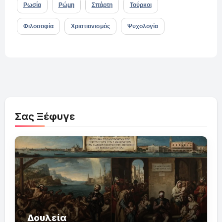
Ρωσία
Ρώμη
Σπάρτη
Τούρκοι
Φιλοσοφία
Χριστιανισμός
Ψυχολογία
Σας Ξέφυγε
Δουλεία