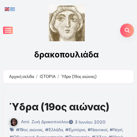
Skip
to
content
δρακοπουλιάδα
Αρχική σελίδα
ΙΣΤΟΡΙΑ
Ύδρα (19ος αιώνας)
Ύδρα (19ος αιώνας)
Από
Ζωή Δρακοπούλου
3 Ιουνίου 2020
#19ος αιώνας
,
#Ελλάδα
,
#Εμπόριο
,
#Ναυτικοί
,
#Νησί
,
#Οθωμανική Αυτοκρατορία
,
#Περιηγητές
,
#Ύδρα
,
#Ψαρά