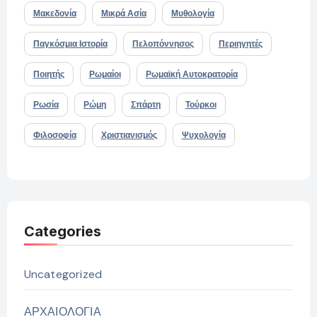
Μακεδονία
Μικρά Ασία
Μυθολογία
Παγκόσμια Ιστορία
Πελοπόννησος
Περιηγητές
Ποιητής
Ρωμαίοι
Ρωμαϊκή Αυτοκρατορία
Ρωσία
Ρώμη
Σπάρτη
Τούρκοι
Φιλοσοφία
Χριστιανισμός
Ψυχολογία
Categories
Uncategorized
ΑΡΧΑΙΟΛΟΓΙΑ