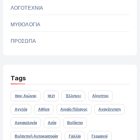
ΛΟΓΟΤΕΧΝΙΑ
ΜΥΘΟΛΟΓΙΑ
ΠΡΟΣΩΠΑ
Tags
19ος Αιώνας
1821
Έλληνες
Αίγυπτος
Αγγλία
Αθήνα
Αιγαίο Πέλαγος
Αναγέννηση
Αρχαιολογία
Ασία
Βυζάντιο
Βυζαντινή Αυτοκρατορία
Γαλλία
Γερμανοί