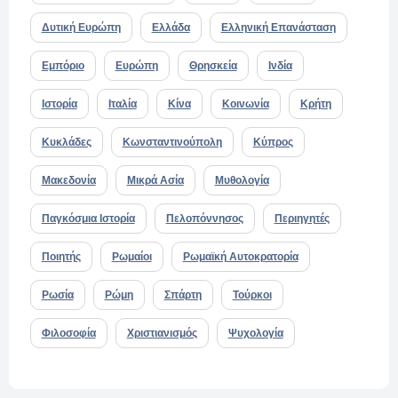
Δυτική Ευρώπη
Ελλάδα
Ελληνική Επανάσταση
Εμπόριο
Ευρώπη
Θρησκεία
Ινδία
Ιστορία
Ιταλία
Κίνα
Κοινωνία
Κρήτη
Κυκλάδες
Κωνσταντινούπολη
Κύπρος
Μακεδονία
Μικρά Ασία
Μυθολογία
Παγκόσμια Ιστορία
Πελοπόννησος
Περιηγητές
Ποιητής
Ρωμαίοι
Ρωμαϊκή Αυτοκρατορία
Ρωσία
Ρώμη
Σπάρτη
Τούρκοι
Φιλοσοφία
Χριστιανισμός
Ψυχολογία