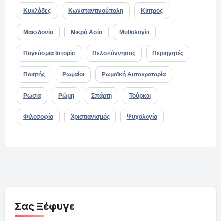
Κυκλάδες
Κωνσταντινούπολη
Κύπρος
Μακεδονία
Μικρά Ασία
Μυθολογία
Παγκόσμια Ιστορία
Πελοπόννησος
Περιηγητές
Ποιητής
Ρωμαίοι
Ρωμαϊκή Αυτοκρατορία
Ρωσία
Ρώμη
Σπάρτη
Τούρκοι
Φιλοσοφία
Χριστιανισμός
Ψυχολογία
Σας Ξέφυγε