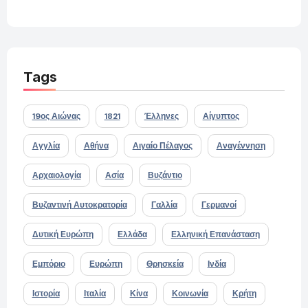
Tags
19ος Αιώνας
1821
Έλληνες
Αίγυπτος
Αγγλία
Αθήνα
Αιγαίο Πέλαγος
Αναγέννηση
Αρχαιολογία
Ασία
Βυζάντιο
Βυζαντινή Αυτοκρατορία
Γαλλία
Γερμανοί
Δυτική Ευρώπη
Ελλάδα
Ελληνική Επανάσταση
Εμπόριο
Ευρώπη
Θρησκεία
Ινδία
Ιστορία
Ιταλία
Κίνα
Κοινωνία
Κρήτη