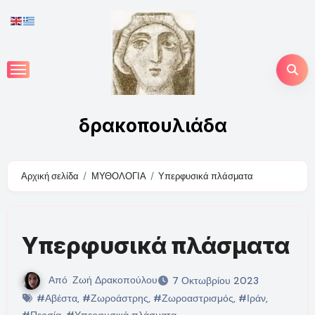
Skip
to
content
δρακοπουλιάδα
Αρχική σελίδα
ΜΥΘΟΛΟΓΙΑ
Υπερφυσικά πλάσματα
Υπερφυσικά πλάσματα
Από
Ζωή Δρακοπούλου
7 Οκτωβρίου 2023
#Αβέστα
,
#Ζωροάστρης
,
#Ζωροαστρισμός
,
#Ιράν
,
#Περσία
,
#Υπερφυσικά πλάσματα