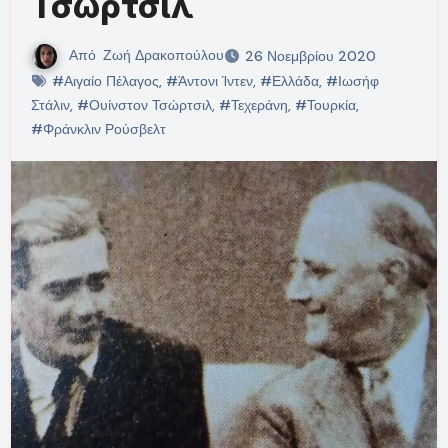
Τσώρτσιλ
Από
Ζωή Δρακοπούλου
26 Νοεμβρίου 2020
#Αιγαίο Πέλαγος
,
#Άντονι Ίντεν
,
#Ελλάδα
,
#Ιωσήφ
Στάλιν
,
#Ουίνστον Τσώρτσιλ
,
#Τεχεράνη
,
#Τουρκία
,
#Φράνκλιν Ρούσβελτ