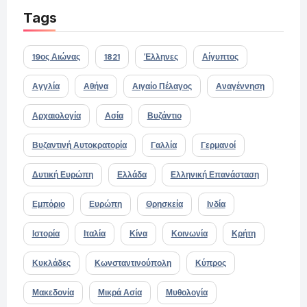
Tags
19ος Αιώνας
1821
Έλληνες
Αίγυπτος
Αγγλία
Αθήνα
Αιγαίο Πέλαγος
Αναγέννηση
Αρχαιολογία
Ασία
Βυζάντιο
Βυζαντινή Αυτοκρατορία
Γαλλία
Γερμανοί
Δυτική Ευρώπη
Ελλάδα
Ελληνική Επανάσταση
Εμπόριο
Ευρώπη
Θρησκεία
Ινδία
Ιστορία
Ιταλία
Κίνα
Κοινωνία
Κρήτη
Κυκλάδες
Κωνσταντινούπολη
Κύπρος
Μακεδονία
Μικρά Ασία
Μυθολογία