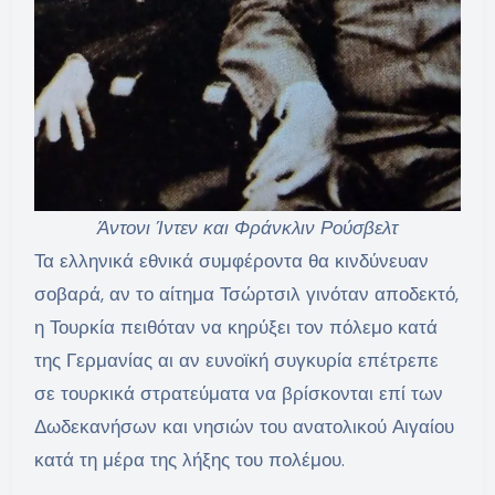
Άντονι Ίντεν και Φράνκλιν Ρούσβελτ
Τα ελληνικά εθνικά συμφέροντα θα κινδύνευαν
σοβαρά, αν το αίτημα Τσώρτσιλ γινόταν αποδεκτό,
η Τουρκία πειθόταν να κηρύξει τον πόλεμο κατά
της Γερμανίας αι αν ευνοϊκή συγκυρία επέτρεπε
σε τουρκικά στρατεύματα να βρίσκονται επί των
Δωδεκανήσων και νησιών του ανατολικού Αιγαίου
κατά τη μέρα της λήξης του πολέμου.