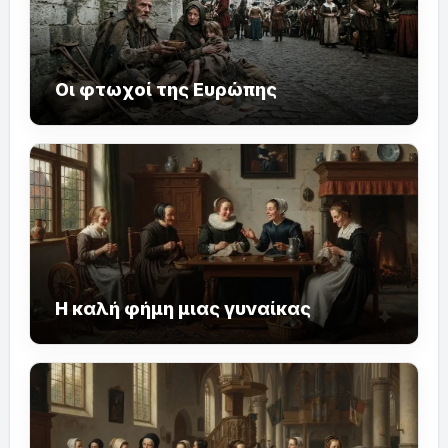
Οι φτωχοί της Ευρώπης
Η καλή φήμη μιας γυναίκας