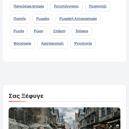
Παγκόσμια Ιστορία
Πελοπόννησος
Περιηγητές
Ποιητής
Ρωμαίοι
Ρωμαϊκή Αυτοκρατορία
Ρωσία
Ρώμη
Σπάρτη
Τούρκοι
Φιλοσοφία
Χριστιανισμός
Ψυχολογία
Σας Ξέφυγε