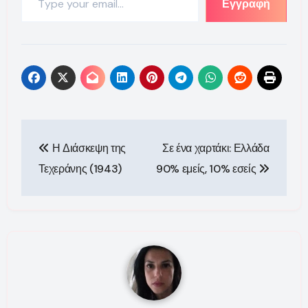
Εγγραφή
Πλοήγηση
Η Διάσκεψη της
Σε ένα χαρτάκι: Ελλάδα
άρθρων
Τεχεράνης (1943)
90% εμείς, 10% εσείς