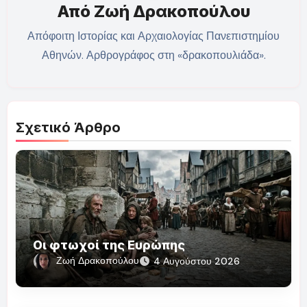
Από
Ζωή Δρακοπούλου
Απόφοιτη Ιστορίας και Αρχαιολογίας Πανεπιστημίου
Αθηνών. Αρθρογράφος στη «δρακοπουλιάδα».
Σχετικό Άρθρο
Οι φτωχοί της Ευρώπης
Ζωή Δρακοπούλου
4 Αυγούστου 2026