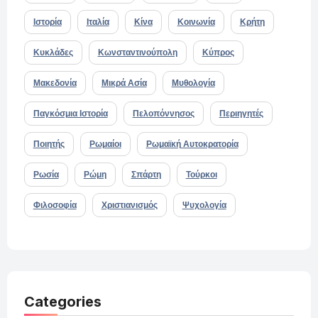
Ιστορία
Ιταλία
Κίνα
Κοινωνία
Κρήτη
Κυκλάδες
Κωνσταντινούπολη
Κύπρος
Μακεδονία
Μικρά Ασία
Μυθολογία
Παγκόσμια Ιστορία
Πελοπόννησος
Περιηγητές
Ποιητής
Ρωμαίοι
Ρωμαϊκή Αυτοκρατορία
Ρωσία
Ρώμη
Σπάρτη
Τούρκοι
Φιλοσοφία
Χριστιανισμός
Ψυχολογία
Categories