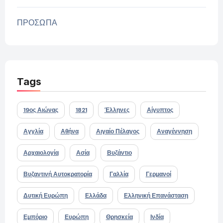
ΠΡΟΣΩΠΑ
Tags
19ος Αιώνας
1821
Έλληνες
Αίγυπτος
Αγγλία
Αθήνα
Αιγαίο Πέλαγος
Αναγέννηση
Αρχαιολογία
Ασία
Βυζάντιο
Βυζαντινή Αυτοκρατορία
Γαλλία
Γερμανοί
Δυτική Ευρώπη
Ελλάδα
Ελληνική Επανάσταση
Εμπόριο
Ευρώπη
Θρησκεία
Ινδία