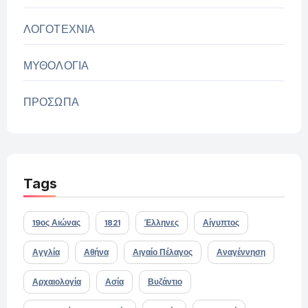
ΛΟΓΟΤΕΧΝΙΑ
ΜΥΘΟΛΟΓΙΑ
ΠΡΟΣΩΠΑ
Tags
19ος Αιώνας
1821
Έλληνες
Αίγυπτος
Αγγλία
Αθήνα
Αιγαίο Πέλαγος
Αναγέννηση
Αρχαιολογία
Ασία
Βυζάντιο