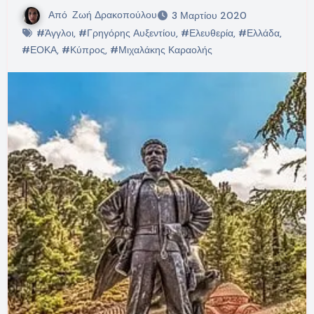
Από
Ζωή Δρακοπούλου
3 Μαρτίου 2020
#Άγγλοι
,
#Γρηγόρης Αυξεντίου
,
#Ελευθερία
,
#Ελλάδα
,
#ΕΟΚΑ
,
#Κύπρος
,
#Μιχαλάκης Καραολής