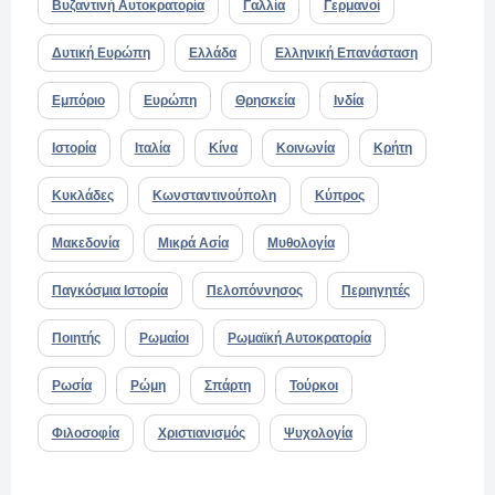
Βυζαντινή Αυτοκρατορία
Γαλλία
Γερμανοί
Δυτική Ευρώπη
Ελλάδα
Ελληνική Επανάσταση
Εμπόριο
Ευρώπη
Θρησκεία
Ινδία
Ιστορία
Ιταλία
Κίνα
Κοινωνία
Κρήτη
Κυκλάδες
Κωνσταντινούπολη
Κύπρος
Μακεδονία
Μικρά Ασία
Μυθολογία
Παγκόσμια Ιστορία
Πελοπόννησος
Περιηγητές
Ποιητής
Ρωμαίοι
Ρωμαϊκή Αυτοκρατορία
Ρωσία
Ρώμη
Σπάρτη
Τούρκοι
Φιλοσοφία
Χριστιανισμός
Ψυχολογία