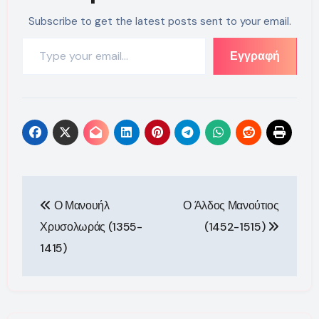
Subscribe to get the latest posts sent to your email.
Type your email…
Εγγραφή
Πλοήγηση
Ο Μανουήλ
Ο Άλδος Μανούτιος
άρθρων
Χρυσολωράς (1355-
(1452-1515)
1415)