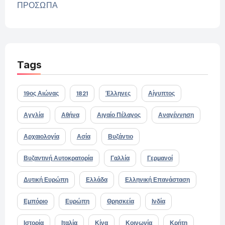
ΠΡΟΣΩΠΑ
Tags
19ος Αιώνας
1821
Έλληνες
Αίγυπτος
Αγγλία
Αθήνα
Αιγαίο Πέλαγος
Αναγέννηση
Αρχαιολογία
Ασία
Βυζάντιο
Βυζαντινή Αυτοκρατορία
Γαλλία
Γερμανοί
Δυτική Ευρώπη
Ελλάδα
Ελληνική Επανάσταση
Εμπόριο
Ευρώπη
Θρησκεία
Ινδία
Ιστορία
Ιταλία
Κίνα
Κοινωνία
Κρήτη