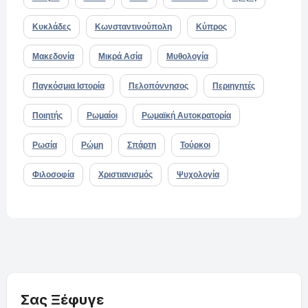
Κυκλάδες
Κωνσταντινούπολη
Κύπρος
Μακεδονία
Μικρά Ασία
Μυθολογία
Παγκόσμια Ιστορία
Πελοπόννησος
Περιηγητές
Ποιητής
Ρωμαίοι
Ρωμαϊκή Αυτοκρατορία
Ρωσία
Ρώμη
Σπάρτη
Τούρκοι
Φιλοσοφία
Χριστιανισμός
Ψυχολογία
Σας Ξέφυγε