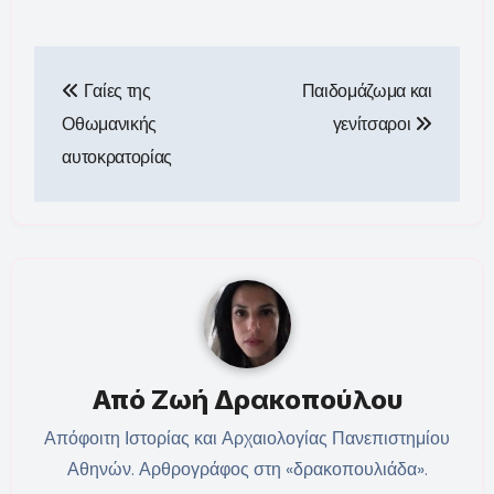
Πλοήγηση
Γαίες της
Παιδομάζωμα και
άρθρων
Οθωμανικής
γενίτσαροι
αυτοκρατορίας
Από
Ζωή Δρακοπούλου
Απόφοιτη Ιστορίας και Αρχαιολογίας Πανεπιστημίου
Αθηνών. Αρθρογράφος στη «δρακοπουλιάδα».