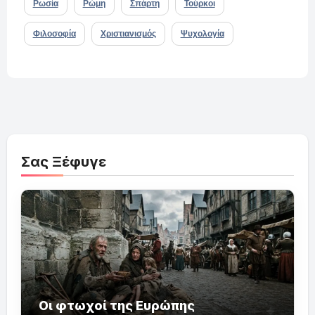
Ρωσία
Ρώμη
Σπάρτη
Τούρκοι
Φιλοσοφία
Χριστιανισμός
Ψυχολογία
Σας Ξέφυγε
Οι φτωχοί της Ευρώπης