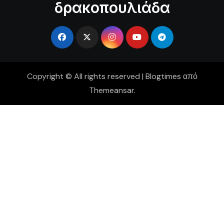
δρακοπουλιάδα
Copyright © All rights reserved
|
Blogtimes
από
Themeansar
.