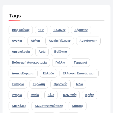
Tags
19ος Αιώνας
1821
Έλληνες
Αίγυπτος
Αγγλία
Αθήνα
Αιγαίο Πέλαγος
Αναγέννηση
Αρχαιολογία
Ασία
Βυζάντιο
Βυζαντινή Αυτοκρατορία
Γαλλία
Γερμανοί
Δυτική Ευρώπη
Ελλάδα
Ελληνική Επανάσταση
Εμπόριο
Ευρώπη
Θρησκεία
Ινδία
Ιστορία
Ιταλία
Κίνα
Κοινωνία
Κρήτη
Κυκλάδες
Κωνσταντινούπολη
Κύπρος