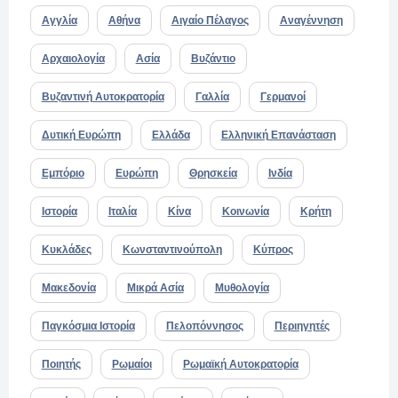
Αγγλία
Αθήνα
Αιγαίο Πέλαγος
Αναγέννηση
Αρχαιολογία
Ασία
Βυζάντιο
Βυζαντινή Αυτοκρατορία
Γαλλία
Γερμανοί
Δυτική Ευρώπη
Ελλάδα
Ελληνική Επανάσταση
Εμπόριο
Ευρώπη
Θρησκεία
Ινδία
Ιστορία
Ιταλία
Κίνα
Κοινωνία
Κρήτη
Κυκλάδες
Κωνσταντινούπολη
Κύπρος
Μακεδονία
Μικρά Ασία
Μυθολογία
Παγκόσμια Ιστορία
Πελοπόννησος
Περιηγητές
Ποιητής
Ρωμαίοι
Ρωμαϊκή Αυτοκρατορία