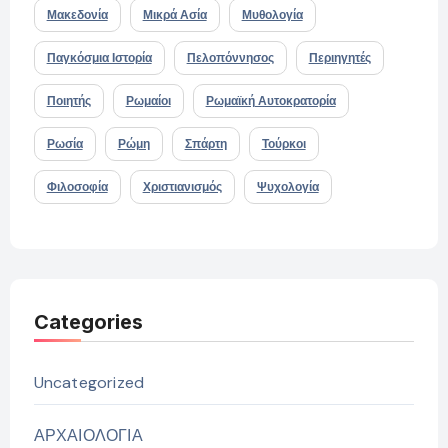
Μακεδονία
Μικρά Ασία
Μυθολογία
Παγκόσμια Ιστορία
Πελοπόννησος
Περιηγητές
Ποιητής
Ρωμαίοι
Ρωμαϊκή Αυτοκρατορία
Ρωσία
Ρώμη
Σπάρτη
Τούρκοι
Φιλοσοφία
Χριστιανισμός
Ψυχολογία
Categories
Uncategorized
ΑΡΧΑΙΟΛΟΓΙΑ