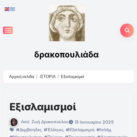
Skip
to
content
δρακοπουλιάδα
Αρχική σελίδα
ΙΣΤΟΡΙΑ
Εξισλαμισμοί
Εξισλαμισμοί
Από
Ζωή Δρακοπούλου
13 Ιανουαρίου 2025
#Δερβίσηδες
,
#Έλληνες
,
#Εξισλαμισμοί
,
#Ισλάμ
,
#Μουσουλμάνοι
,
#Τούρκοι
,
#Τουρκοκρατία
,
#Χριστιανισμός