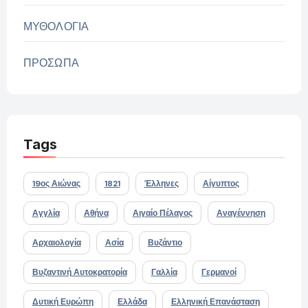
ΜΥΘΟΛΟΓΙΑ
ΠΡΟΣΩΠΑ
Tags
19ος Αιώνας
1821
Έλληνες
Αίγυπτος
Αγγλία
Αθήνα
Αιγαίο Πέλαγος
Αναγέννηση
Αρχαιολογία
Ασία
Βυζάντιο
Βυζαντινή Αυτοκρατορία
Γαλλία
Γερμανοί
Δυτική Ευρώπη
Ελλάδα
Ελληνική Επανάσταση