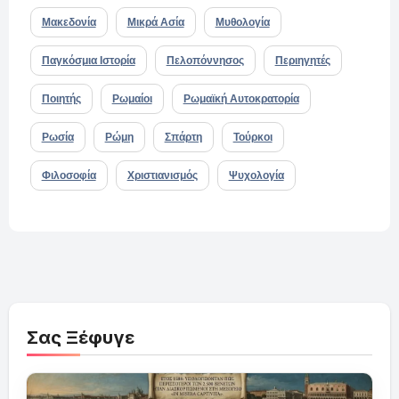
Μακεδονία
Μικρά Ασία
Μυθολογία
Παγκόσμια Ιστορία
Πελοπόννησος
Περιηγητές
Ποιητής
Ρωμαίοι
Ρωμαϊκή Αυτοκρατορία
Ρωσία
Ρώμη
Σπάρτη
Τούρκοι
Φιλοσοφία
Χριστιανισμός
Ψυχολογία
Σας Ξέφυγε