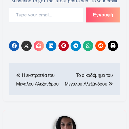
Subscribe to get the latest posts sent to your email.
Type your email…
Εγγραφή
Πλοήγηση
Η εκστρατεία του
Το οικοδόμημα του
άρθρων
Μεγάλου Αλεξάνδρου
Μεγάλου Αλεξάνδρου