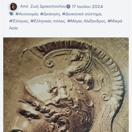
Από
Ζωή Δρακοπούλου
17 Ιουλίου 2024
#Αυτονομία
,
#Διοίκηση
,
#Διοικητικό σύστημα
,
#Έλληνες
,
#Ελληνικές πόλεις
,
#Μέγας Αλέξανδρος
,
#Μικρά
Ασία