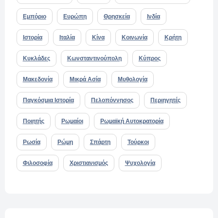
Εμπόριο
Ευρώπη
Θρησκεία
Ινδία
Ιστορία
Ιταλία
Κίνα
Κοινωνία
Κρήτη
Κυκλάδες
Κωνσταντινούπολη
Κύπρος
Μακεδονία
Μικρά Ασία
Μυθολογία
Παγκόσμια Ιστορία
Πελοπόννησος
Περιηγητές
Ποιητής
Ρωμαίοι
Ρωμαϊκή Αυτοκρατορία
Ρωσία
Ρώμη
Σπάρτη
Τούρκοι
Φιλοσοφία
Χριστιανισμός
Ψυχολογία