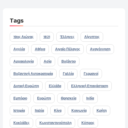
Tags
19ος Αιώνας
1821
Έλληνες
Αίγυπτος
Αγγλία
Αθήνα
Αιγαίο Πέλαγος
Αναγέννηση
Αρχαιολογία
Ασία
Βυζάντιο
Βυζαντινή Αυτοκρατορία
Γαλλία
Γερμανοί
Δυτική Ευρώπη
Ελλάδα
Ελληνική Επανάσταση
Εμπόριο
Ευρώπη
Θρησκεία
Ινδία
Ιστορία
Ιταλία
Κίνα
Κοινωνία
Κρήτη
Κυκλάδες
Κωνσταντινούπολη
Κύπρος