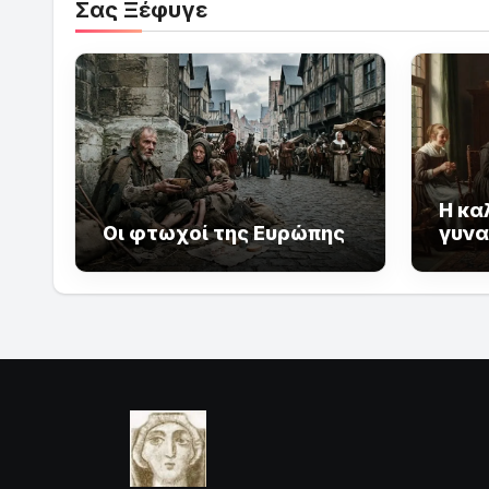
Σας Ξέφυγε
Η κα
Οι φτωχοί της Ευρώπης
γυνα