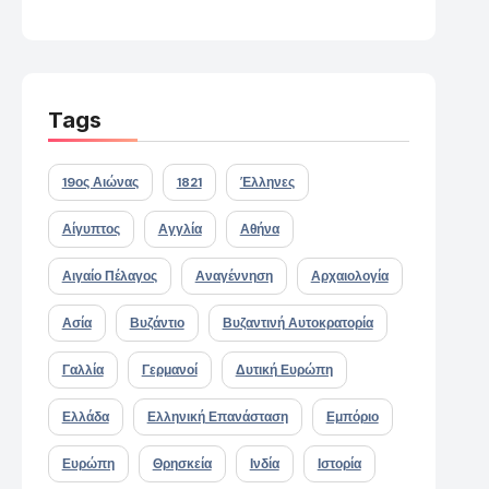
Tags
19ος Αιώνας
1821
Έλληνες
Αίγυπτος
Αγγλία
Αθήνα
Αιγαίο Πέλαγος
Αναγέννηση
Αρχαιολογία
Ασία
Βυζάντιο
Βυζαντινή Αυτοκρατορία
Γαλλία
Γερμανοί
Δυτική Ευρώπη
Ελλάδα
Ελληνική Επανάσταση
Εμπόριο
Ευρώπη
Θρησκεία
Ινδία
Ιστορία