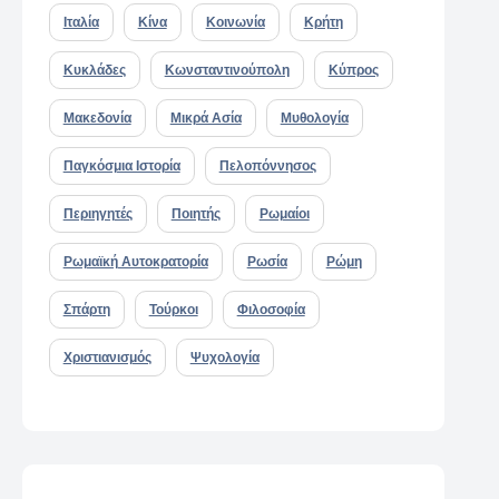
Ιταλία
Κίνα
Κοινωνία
Κρήτη
Κυκλάδες
Κωνσταντινούπολη
Κύπρος
Μακεδονία
Μικρά Ασία
Μυθολογία
Παγκόσμια Ιστορία
Πελοπόννησος
Περιηγητές
Ποιητής
Ρωμαίοι
Ρωμαϊκή Αυτοκρατορία
Ρωσία
Ρώμη
Σπάρτη
Τούρκοι
Φιλοσοφία
Χριστιανισμός
Ψυχολογία