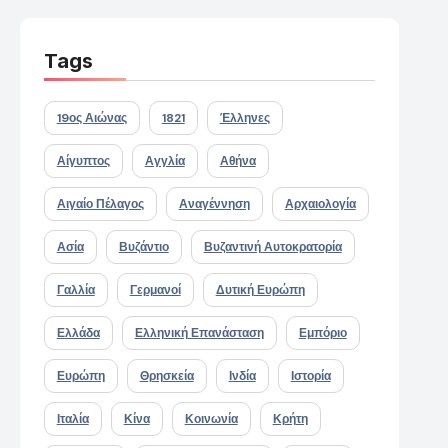
Tags
19ος Αιώνας
1821
Έλληνες
Αίγυπτος
Αγγλία
Αθήνα
Αιγαίο Πέλαγος
Αναγέννηση
Αρχαιολογία
Ασία
Βυζάντιο
Βυζαντινή Αυτοκρατορία
Γαλλία
Γερμανοί
Δυτική Ευρώπη
Ελλάδα
Ελληνική Επανάσταση
Εμπόριο
Ευρώπη
Θρησκεία
Ινδία
Ιστορία
Ιταλία
Κίνα
Κοινωνία
Κρήτη