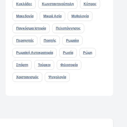
Κυκλάδες
Κωνσταντινούπολη
Κύπρος
Μακεδονία
Μικρά Ασία
Μυθολογία
Παγκόσμια Ιστορία
Πελοπόννησος
Περιηγητές
Ποιητής
Ρωμαίοι
Ρωμαϊκή Αυτοκρατορία
Ρωσία
Ρώμη
Σπάρτη
Τούρκοι
Φιλοσοφία
Χριστιανισμός
Ψυχολογία