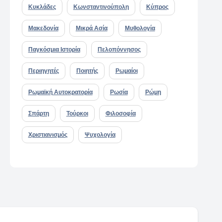
Κυκλάδες
Κωνσταντινούπολη
Κύπρος
Μακεδονία
Μικρά Ασία
Μυθολογία
Παγκόσμια Ιστορία
Πελοπόννησος
Περιηγητές
Ποιητής
Ρωμαίοι
Ρωμαϊκή Αυτοκρατορία
Ρωσία
Ρώμη
Σπάρτη
Τούρκοι
Φιλοσοφία
Χριστιανισμός
Ψυχολογία