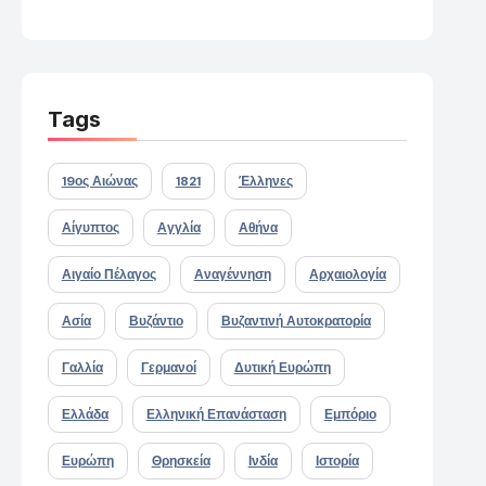
Tags
19ος Αιώνας
1821
Έλληνες
Αίγυπτος
Αγγλία
Αθήνα
Αιγαίο Πέλαγος
Αναγέννηση
Αρχαιολογία
Ασία
Βυζάντιο
Βυζαντινή Αυτοκρατορία
Γαλλία
Γερμανοί
Δυτική Ευρώπη
Ελλάδα
Ελληνική Επανάσταση
Εμπόριο
Ευρώπη
Θρησκεία
Ινδία
Ιστορία