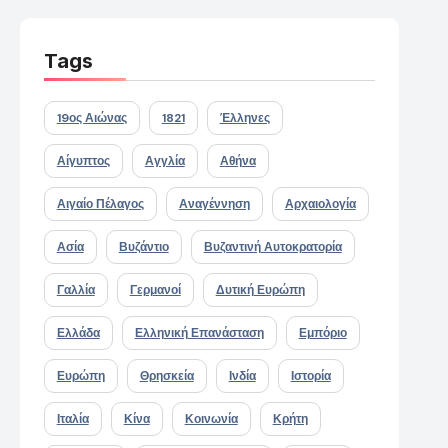
Tags
19ος Αιώνας
1821
Έλληνες
Αίγυπτος
Αγγλία
Αθήνα
Αιγαίο Πέλαγος
Αναγέννηση
Αρχαιολογία
Ασία
Βυζάντιο
Βυζαντινή Αυτοκρατορία
Γαλλία
Γερμανοί
Δυτική Ευρώπη
Ελλάδα
Ελληνική Επανάσταση
Εμπόριο
Ευρώπη
Θρησκεία
Ινδία
Ιστορία
Ιταλία
Κίνα
Κοινωνία
Κρήτη