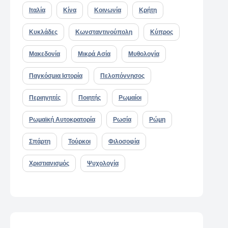
Ιταλία
Κίνα
Κοινωνία
Κρήτη
Κυκλάδες
Κωνσταντινούπολη
Κύπρος
Μακεδονία
Μικρά Ασία
Μυθολογία
Παγκόσμια Ιστορία
Πελοπόννησος
Περιηγητές
Ποιητής
Ρωμαίοι
Ρωμαϊκή Αυτοκρατορία
Ρωσία
Ρώμη
Σπάρτη
Τούρκοι
Φιλοσοφία
Χριστιανισμός
Ψυχολογία