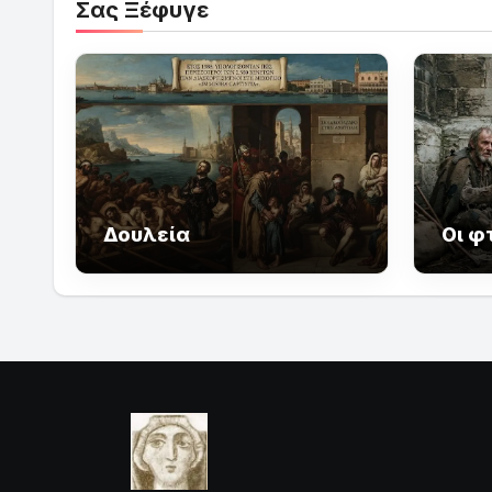
Σας Ξέφυγε
Δουλεία
Οι φ