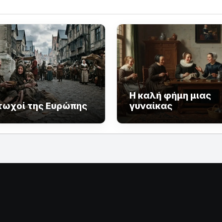
Η καλή φήμη μιας
τωχοί της Ευρώπης
γυναίκας