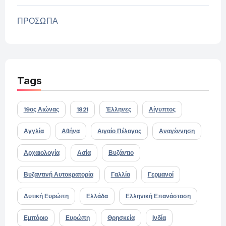
ΠΡΟΣΩΠΑ
Tags
19ος Αιώνας
1821
Έλληνες
Αίγυπτος
Αγγλία
Αθήνα
Αιγαίο Πέλαγος
Αναγέννηση
Αρχαιολογία
Ασία
Βυζάντιο
Βυζαντινή Αυτοκρατορία
Γαλλία
Γερμανοί
Δυτική Ευρώπη
Ελλάδα
Ελληνική Επανάσταση
Εμπόριο
Ευρώπη
Θρησκεία
Ινδία