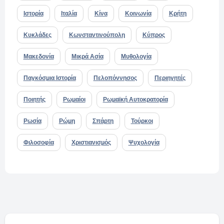
Ιστορία
Ιταλία
Κίνα
Κοινωνία
Κρήτη
Κυκλάδες
Κωνσταντινούπολη
Κύπρος
Μακεδονία
Μικρά Ασία
Μυθολογία
Παγκόσμια Ιστορία
Πελοπόννησος
Περιηγητές
Ποιητής
Ρωμαίοι
Ρωμαϊκή Αυτοκρατορία
Ρωσία
Ρώμη
Σπάρτη
Τούρκοι
Φιλοσοφία
Χριστιανισμός
Ψυχολογία