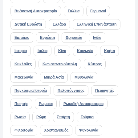
Βυζαντινή Αυτοκρατορία
Γαλλία
Γερμανοί
Δυτική Ευρώπη
Ελλάδα
Ελληνική Επανάσταση
Εμπόριο
Ευρώπη
Θρησκεία
Ινδία
Ιστορία
Ιταλία
Κίνα
Κοινωνία
Κρήτη
Κυκλάδες
Κωνσταντινούπολη
Κύπρος
Μακεδονία
Μικρά Ασία
Μυθολογία
Παγκόσμια Ιστορία
Πελοπόννησος
Περιηγητές
Ποιητής
Ρωμαίοι
Ρωμαϊκή Αυτοκρατορία
Ρωσία
Ρώμη
Σπάρτη
Τούρκοι
Φιλοσοφία
Χριστιανισμός
Ψυχολογία