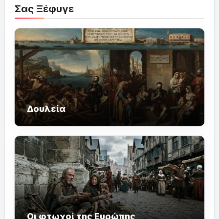
Σας Ξέφυγε
Δουλεία
Οι φτωχοί της Ευρώπης