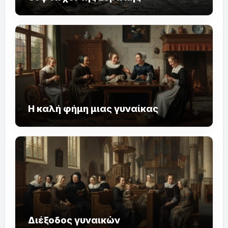
Η καλή φήμη μιας γυναίκας
Διέξοδος γυναικών