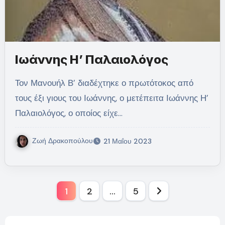
Ιωάννης Η’ Παλαιολόγος
Τον Μανουήλ Β’ διαδέχτηκε ο πρωτότοκος από
τους έξι γιους του Ιωάννης, ο μετέπειτα Ιωάννης Η’
Παλαιολόγος, ο οποίος είχε…
Ζωή Δρακοπούλου
21 Μαΐου 2023
Σελιδοποίηση
1
2
…
5
άρθρων