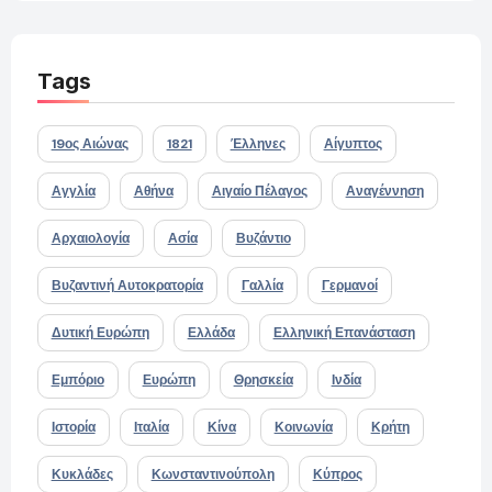
Tags
19ος Αιώνας
1821
Έλληνες
Αίγυπτος
Αγγλία
Αθήνα
Αιγαίο Πέλαγος
Αναγέννηση
Αρχαιολογία
Ασία
Βυζάντιο
Βυζαντινή Αυτοκρατορία
Γαλλία
Γερμανοί
Δυτική Ευρώπη
Ελλάδα
Ελληνική Επανάσταση
Εμπόριο
Ευρώπη
Θρησκεία
Ινδία
Ιστορία
Ιταλία
Κίνα
Κοινωνία
Κρήτη
Κυκλάδες
Κωνσταντινούπολη
Κύπρος