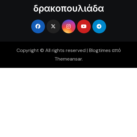
δρακοπουλιάδα
Copyright © All rights reserved
|
Blogtimes
από
Themeansar
.