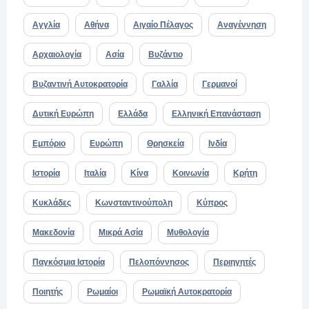
Αγγλία
Αθήνα
Αιγαίο Πέλαγος
Αναγέννηση
Αρχαιολογία
Ασία
Βυζάντιο
Βυζαντινή Αυτοκρατορία
Γαλλία
Γερμανοί
Δυτική Ευρώπη
Ελλάδα
Ελληνική Επανάσταση
Εμπόριο
Ευρώπη
Θρησκεία
Ινδία
Ιστορία
Ιταλία
Κίνα
Κοινωνία
Κρήτη
Κυκλάδες
Κωνσταντινούπολη
Κύπρος
Μακεδονία
Μικρά Ασία
Μυθολογία
Παγκόσμια Ιστορία
Πελοπόννησος
Περιηγητές
Ποιητής
Ρωμαίοι
Ρωμαϊκή Αυτοκρατορία