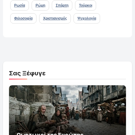
Ρωσία
Ρώμη
Σπάρτη
Τούρκοι
Φιλοσοφία
Χριστιανισμός
Ψυχολογία
Σας Ξέφυγε
Οι φτωχοί της Ευρώπης