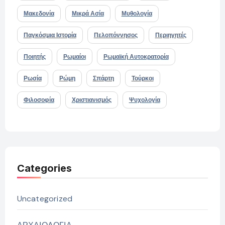
Μακεδονία
Μικρά Ασία
Μυθολογία
Παγκόσμια Ιστορία
Πελοπόννησος
Περιηγητές
Ποιητής
Ρωμαίοι
Ρωμαϊκή Αυτοκρατορία
Ρωσία
Ρώμη
Σπάρτη
Τούρκοι
Φιλοσοφία
Χριστιανισμός
Ψυχολογία
Categories
Uncategorized