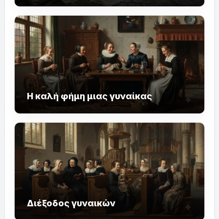
Η καλή φήμη μιας γυναίκας
Διέξοδος γυναικών