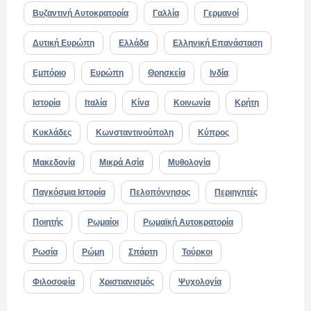
Βυζαντινή Αυτοκρατορία
Γαλλία
Γερμανοί
Δυτική Ευρώπη
Ελλάδα
Ελληνική Επανάσταση
Εμπόριο
Ευρώπη
Θρησκεία
Ινδία
Ιστορία
Ιταλία
Κίνα
Κοινωνία
Κρήτη
Κυκλάδες
Κωνσταντινούπολη
Κύπρος
Μακεδονία
Μικρά Ασία
Μυθολογία
Παγκόσμια Ιστορία
Πελοπόννησος
Περιηγητές
Ποιητής
Ρωμαίοι
Ρωμαϊκή Αυτοκρατορία
Ρωσία
Ρώμη
Σπάρτη
Τούρκοι
Φιλοσοφία
Χριστιανισμός
Ψυχολογία