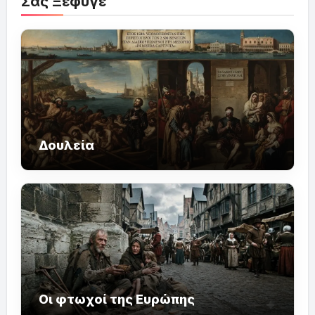
Σας Ξέφυγε
Δουλεία
Οι φτωχοί της Ευρώπης