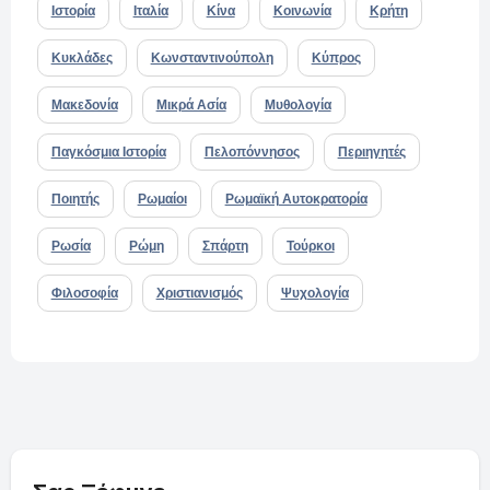
Ιστορία
Ιταλία
Κίνα
Κοινωνία
Κρήτη
Κυκλάδες
Κωνσταντινούπολη
Κύπρος
Μακεδονία
Μικρά Ασία
Μυθολογία
Παγκόσμια Ιστορία
Πελοπόννησος
Περιηγητές
Ποιητής
Ρωμαίοι
Ρωμαϊκή Αυτοκρατορία
Ρωσία
Ρώμη
Σπάρτη
Τούρκοι
Φιλοσοφία
Χριστιανισμός
Ψυχολογία