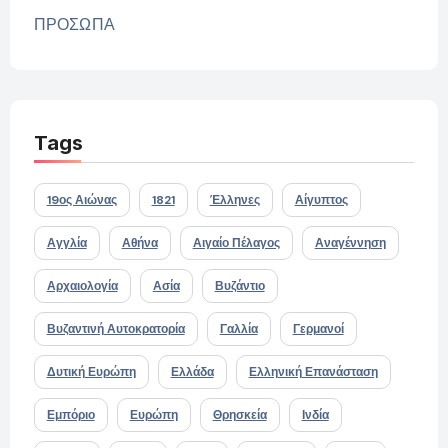
ΠΡΟΣΩΠΑ
Tags
19ος Αιώνας
1821
Έλληνες
Αίγυπτος
Αγγλία
Αθήνα
Αιγαίο Πέλαγος
Αναγέννηση
Αρχαιολογία
Ασία
Βυζάντιο
Βυζαντινή Αυτοκρατορία
Γαλλία
Γερμανοί
Δυτική Ευρώπη
Ελλάδα
Ελληνική Επανάσταση
Εμπόριο
Ευρώπη
Θρησκεία
Ινδία