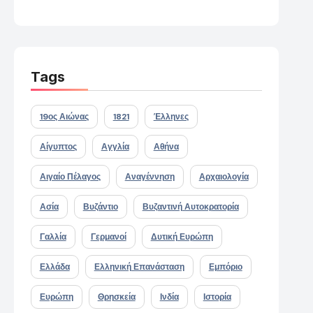
Tags
19ος Αιώνας
1821
Έλληνες
Αίγυπτος
Αγγλία
Αθήνα
Αιγαίο Πέλαγος
Αναγέννηση
Αρχαιολογία
Ασία
Βυζάντιο
Βυζαντινή Αυτοκρατορία
Γαλλία
Γερμανοί
Δυτική Ευρώπη
Ελλάδα
Ελληνική Επανάσταση
Εμπόριο
Ευρώπη
Θρησκεία
Ινδία
Ιστορία