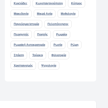
Κυκλάδες
Κωνσταντινούπολη
Κύπρος
Μακεδονία
Μικρά Ασία
Μυθολογία
Παγκόσμια Ιστορία
Πελοπόννησος
Περιηγητές
Ποιητής
Ρωμαίοι
Ρωμαϊκή Αυτοκρατορία
Ρωσία
Ρώμη
Σπάρτη
Τούρκοι
Φιλοσοφία
Χριστιανισμός
Ψυχολογία