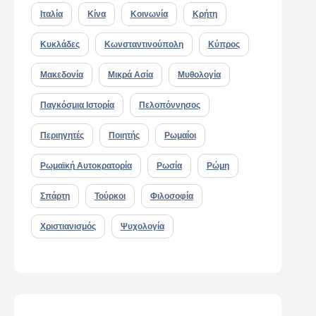
Ιταλία
Κίνα
Κοινωνία
Κρήτη
Κυκλάδες
Κωνσταντινούπολη
Κύπρος
Μακεδονία
Μικρά Ασία
Μυθολογία
Παγκόσμια Ιστορία
Πελοπόννησος
Περιηγητές
Ποιητής
Ρωμαίοι
Ρωμαϊκή Αυτοκρατορία
Ρωσία
Ρώμη
Σπάρτη
Τούρκοι
Φιλοσοφία
Χριστιανισμός
Ψυχολογία