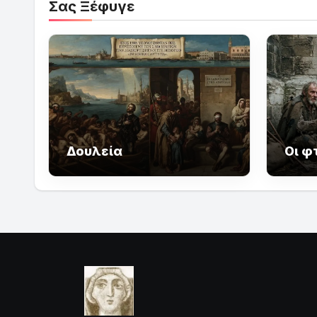
Σας Ξέφυγε
Δουλεία
Οι φ