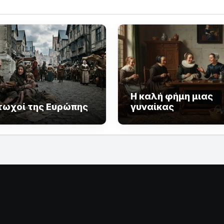
Η καλή φήμη μιας
τωχοί της Ευρώπης
γυναίκας