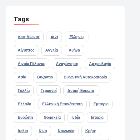
Tags
19ος Αιώνας
1821
Έλληνες
Αίγυπτος
Αγγλία
Αθήνα
Αιγαίο Πέλαγος
Αναγέννηση
Αρχαιολογία
Ασία
Βυζάντιο
Βυζαντινή Αυτοκρατορία
Γαλλία
Γερμανοί
Δυτική Ευρώπη
Ελλάδα
Ελληνική Επανάσταση
Εμπόριο
Ευρώπη
Θρησκεία
Ινδία
Ιστορία
Ιταλία
Κίνα
Κοινωνία
Κρήτη